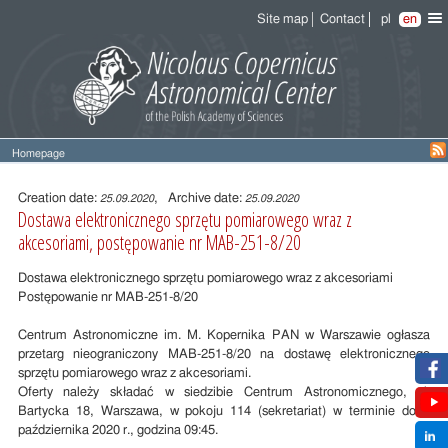
Site map
Contact
pl
en
Homepage
Entry
content
Creation date:
, Archive date:
25.09.2020
25.09.2020
Dostawa elektronicznego sprzętu pomiarowego wraz z
akcesoriami, postępowanie nr MAB-251-8/20
Dostawa elektronicznego sprzętu pomiarowego wraz z akcesoriami
Postępowanie nr MAB-251-8/20
Centrum Astronomiczne im. M. Kopernika PAN w Warszawie ogłasza
przetarg nieograniczony MAB-251-8/20 na dostawę elektronicznego
sprzętu pomiarowego wraz z akcesoriami.
Oferty należy składać w siedzibie Centrum Astronomicznego, ul.
Bartycka 18, Warszawa, w pokoju 114 (sekretariat) w terminie do 9
października 2020 r., godzina 09:45.