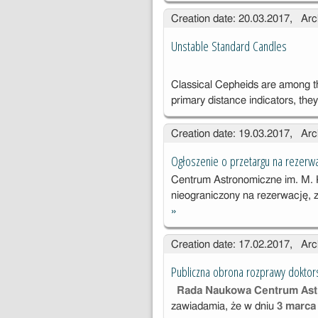
Creation date: 20.03.2017, Arc
Unstable Standard Candles
Classical Cepheids are among th
primary distance indicators, they
Creation date: 19.03.2017, Arc
Ogłoszenie o przetargu na rezerwa
Centrum Astronomiczne im. M. 
nieograniczony na rezerwację, z
»
Ogłoszenie o
przetargu na
Creation date: 17.02.2017, Arc
rezerwację,
zakup i
Publiczna obrona rozprawy doktors
dostawę
Rada Naukowa Centrum Ast
biletów
zawiadamia, że w dniu
3 marca
lotniczych