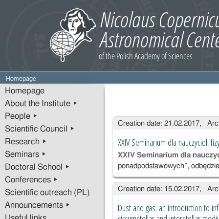
Homepage
Homepage
About the Institute ▸
People ▸
Entries
Creation date: 21.02.2017, Arc
Scientific Council ▸
XXIV Seminarium dla nauczycieli fizy
Research ▸
Seminars ▸
XXIV Seminarium dla nauczyci
ponadpodstawowych”, odbędzie
Doctoral School ▸
Conferences ▸
Creation date: 15.02.2017, Arc
Scientific outreach (PL)
Announcements ▸
Dust and gas: an introduction to i
circumstellar and interstellar med
Useful links