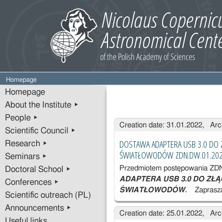
Homepage
Homepage
About the Institute ▸
People ▸
Entries
Creation date: 31.01.2022, Arc
Scientific Council ▸
DOSTAWA ADAPTERA USB 3.0 DO
Research ▸
ŚWIATŁOWODÓW ZDN.DW.01.20
Seminars ▸
Przedmiotem postępowania ZD
Doctoral School ▸
ADAPTERA USB 3.0 DO ZŁ
Conferences ▸
ŚWIATŁOWODÓW
.
Zaprasz
Scientific outreach (PL)
Announcements ▸
Creation date: 25.01.2022, Arc
Useful links