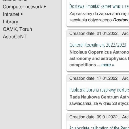
Dostawa i montaż kamer wraz z ze
Computer network ▸
Zapraszamy do zapoznania się z
Intranet ▸
zapytania dotyczącego
Dostawy
Library
CAMK, Toruń
Creation date: 21.01.2022, Arc
AstroCeNT
General Recruitment 2022/2023
Nicolaus Copernicus Astronom
astronomy and astrophysics P
competitions …
more
»
General
Recruitm
Creation date: 17.01.2022, Arc
2022/20
Publiczna obrona rozprawy doktors
Rada Naukowa Centrum Astr
zawiadamia, że w dniu
28 stycz
Creation date: 09.01.2022, Arc
An absolute calibration of the Per