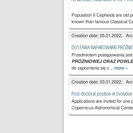
Population II Cepheids are old p
known than famous Classical C
Creation date: 05.01.2022, Arc
DOSTAWA NAPAROWARKI PRÓŻNI
Przedmiotem postępowania jes
PRÓŻNIOWEJ ORAZ POWL
do zapoznania się z …
more
»
DO
NA
Creation date: 03.01.2022, Arc
KI
PR
Post-doctoral position in Evolutio
J 
Applications are invited for one 
PO
Copernicus Astronomical Center
A
OB
GO