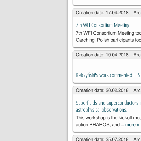
SEMINARIUM
Creation date: 17.04.2018, Arc
DLA
NAUCZYCIELI
7th WFI Consortium Meeting
FIZYKI
7th WFI Consortium Meeting took
Garching. Polish participants to
Creation date: 10.04.2018, Arc
Belczyński's work commented in S
Creation date: 20.02.2018, Arc
Superfluids and superconductors in
astrophysical observations.
This workshop is the kickoff m
action PHAROS, and …
more
»
Su
s
Creation date: 25.07.2018, Arc
rs