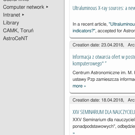
o (znak
Ultraluminous X-ray sources: a new
Computer network ▸
sprawy: DAS-
Intranet ▸
251-6/18)
Library
In a recent article,
"Ultraluminou
CAMK, Toruń
indicators?"
, accepted for Astr
AstroCeNT
Creation date: 23.04.2018, Arc
Informacja z otwarcia ofert w pos
komputerowego" ”
Centrum Astronomiczne im. M. K
ustawy Pzp zamieszcza informa
more
»
Informacja z
otwarcia ofert
Creation date: 18.04.2018, Arc
w
postępowaniu
XXV SEMINARIUM DLA NAUCZYCIELI 
pn. „Dostawa
XXV Seminarium dla nauczycieli
sprzętu
ponadpodstawowych", odbędzi
komputeroweg
»
o" ”
XXV