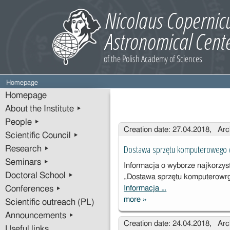
Homepage
Homepage
About the Institute ▸
People ▸
Entries
Creation date: 27.04.2018, Arc
Scientific Council ▸
Dostawa sprzętu komputerowego 
Research ▸
Seminars ▸
Informacja o wyborze najkorzyst
Doctoral School ▸
„Dostawa sprzętu komputerowr
Informacja …
Conferences ▸
more
»
Scientific outreach (PL)
Dostawa
sprzętu
Announcements ▸
Creation date: 24.04.2018, Arc
komputeroweg
Useful links