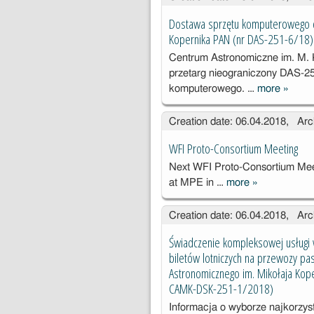
st
Dostawa sprzętu komputerowego d
la
Kopernika PAN (nr DAS-251-6/18)
as
Centrum Astronomiczne im. M.
ob
przetarg nieograniczony DAS-25
komputerowego. …
more
»
Dosta
sprzęt
Creation date: 06.04.2018, Arc
kompu
o dla 
WFI Proto-Consortium Meeting
Astron
Next WFI Proto-Consortium Meeti
go im.
at MPE in …
more
»
Kopern
WFI Proto-
PAN (
Consortium
Creation date: 06.04.2018, Arc
251-6/
Meeting
Świadczenie kompleksowej usługi w
biletów lotniczych na przewozy pa
Astronomicznego im. Mikołaja Kope
CAMK-DSK-251-1/2018)
Informacja o wyborze najkorzyst