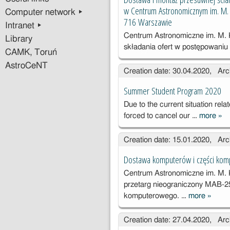
w Centrum Astronomicznym im. M. K
Computer network ▸
716 Warszawie
Intranet ▸
Centrum Astronomiczne im. M.
Library
składania ofert w postępowani
CAMK, Toruń
AstroCeNT
Creation date: 30.04.2020, Arc
Summer Student Program 2020
Due to the current situation re
forced to cancel our …
more
»
Su
Stu
Creation date: 15.01.2020, Arc
Pro
Dostawa komputerów i części ko
Centrum Astronomiczne im. M.
przetarg nieograniczony MAB-2
komputerowego. …
more
»
Dosta
komput
Creation date: 27.04.2020, Arc
części