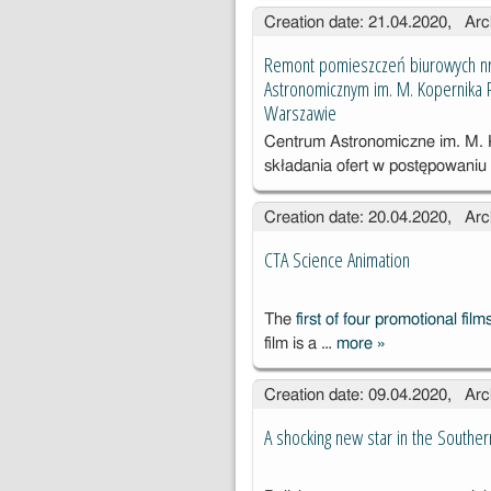
Creation date: 21.04.2020, Arc
Remont pomieszczeń biurowych nr 
Astronomicznym im. M. Kopernika P
Warszawie
Centrum Astronomiczne im. M.
składania ofert w postępowani
Creation date: 20.04.2020, Arc
CTA Science Animation
The
first of four promotional f
film is a …
more
»
CTA Science
Animation
Creation date: 09.04.2020, Arc
A shocking new star in the Souther