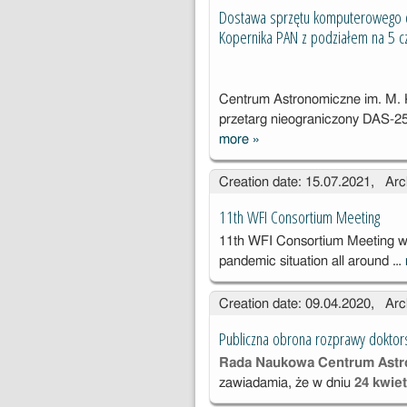
kompu
Dostawa sprzętu komputerowego d
h MAB
Kopernika PAN z podziałem na 5 c
1/20
Centrum Astronomiczne im. M.
przetarg nieograniczony DAS-2
more
»
Dostawa
sprzętu
Creation date: 15.07.2021, Arc
komputeroweg
o dla Centrum
11th WFI Consortium Meeting
Astronomiczne
11th WFI Consortium Meeting was
go im. M.
pandemic situation all around …
Kopernika
PAN z
Creation date: 09.04.2020, Arc
podziałem na 5
części(nr DAS-
Publiczna obrona rozprawy doktors
251-1/20)
Rada Naukowa Centrum Astr
zawiadamia, że w dniu
24 kwiet