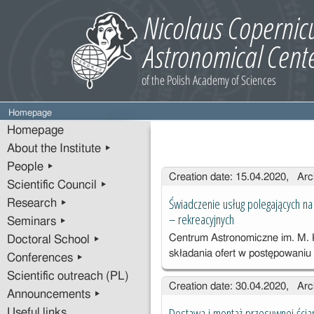
Homepage
Homepage
About the Institute ▸
People ▸
Entries
Creation date: 15.04.2020, Arc
Scientific Council ▸
Świadczenie usług polegających n
Research ▸
– rekreacyjnych
Seminars ▸
Centrum Astronomiczne im. M.
Doctoral School ▸
składania ofert w postępowani
Conferences ▸
Scientific outreach (PL)
Creation date: 30.04.2020, Arc
Announcements ▸
Dostawa i montaż przesuwnej ścia
Useful links