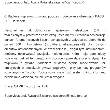
Supervisor: dr hab. Agata Różańska (agata@camk.edu.pl)
6. Badanie wypływów z gwiazd poprzez modelowanie obserwacji PACS i
HIFI/Herschela
Herschel jest jak dotychczas największym teleskopem (3.5 m)
wyniesionym w przestrzeń kosmiczną. Instrumenty Herschela dostarczają
danych fotometrycznych i spektroskopowych z zakresu od około 60 do
ponad 500 mikrometrów (http://herschel.esac.esa.int/) dla różnych
obiektów astronomicznych. W szczególności, dzięki tym instrumentom,
możemy obserwować przejścia molekularne, które maja dominujący
wpływ na rozkład temperatury w otoczce i pozwalają ocenić dynamikę
wypływów z gwiazd. Zadaniem studenta będzie modelowanie linii
emisyjnych w otoczkach gwiazd węglowych przy pomocy programów
rozwijanych w Toruniu. Podstawowa znajomość systemu linux i fortranu
będzie mile widziana, ale nie jest niezbędna.
Place: CAMK Toruń, time: TBA
Supervisor: prof. Ryszard Szczerba (szczerba@ncac.torun.pl)