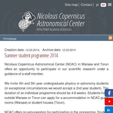
Site map
Contact
pl
en
Homepage
Entry
content
Creation date:
, Archive date:
12.03.2014
12.03.2014
Summer student programme 2014
Nicolaus Copernicus Astronomical Center (NCAC) in Warsaw and Torun
offers an opportunity to participate in our scientific research under a
guidance of a staff member.
We invite 4th and 5th year undergraduate physics or astronomy students
(in exceptional circumstances we would accept a 2nd year student). The
duration of an individual programme should be 4-6 weeks. Students living
outside Warsaw or Torun can apply for a accommodation in NCAC guest
rooms (Warsaw) or student houses (Torun).
NCAC offers no remuneration for participating in the programme. Student