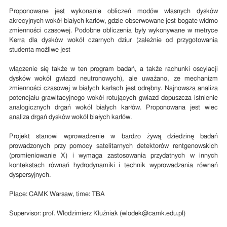
Proponowane jest wykonanie obliczeń modów własnych dysków
akrecyjnych wokół białych karłów, gdzie obserwowane jest bogate widmo
zmienności czasowej. Podobne obliczenia były wykonywane w metryce
Kerra dla dysków wokół czarnych dziur (zależnie od przygotowania
studenta możliwe jest
włączenie się także w ten program badań, a także rachunki oscylacji
dysków wokół gwiazd neutronowych), ale uważano, ze mechanizm
zmienności czasowej w białych karłach jest odrębny. Najnowsza analiza
potencjału grawitacyjnego wokół rotujących gwiazd dopuszcza istnienie
analogicznych drgań wokół białych karłów. Proponowana jest wiec
analiza drgań dysków wokół białych karłów.
Projekt stanowi wprowadzenie w bardzo żywą dziedzinę badań
prowadzonych przy pomocy satelitarnych detektorów rentgenowskich
(promieniowanie X) i wymaga zastosowania przydatnych w innych
kontekstach równań hydrodynamiki i technik wyprowadzania równań
dyspersyjnych.
Place: CAMK Warsaw, time: TBA
Supervisor: prof. Włodzimierz Kluźniak (wlodek@camk.edu.pl)