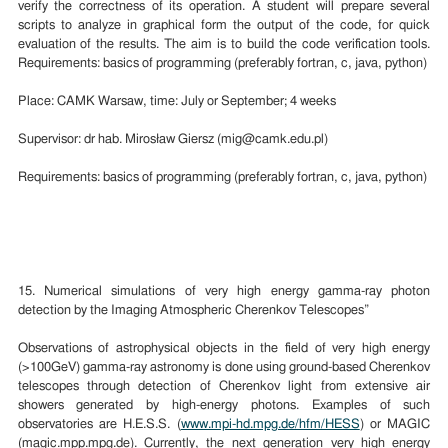
verify the correctness of its operation. A student will prepare several
scripts to analyze in graphical form the output of the code, for quick
evaluation of the results. The aim is to build the code verification tools.
Requirements: basics of programming (preferably fortran, c, java, python)
Place: CAMK Warsaw, time: July or September; 4 weeks
Supervisor: dr hab. Mirosław Giersz (mig@camk.edu.pl)
Requirements: basics of programming (preferably fortran, c, java, python)
15. Numerical simulations of very high energy gamma-ray photon
detection by the Imaging Atmospheric Cherenkov Telescopes”
Observations of astrophysical objects in the field of very high energy
(>100GeV) gamma-ray astronomy is done using ground-based Cherenkov
telescopes through detection of Cherenkov light from extensive air
showers generated by high-energy photons. Examples of such
observatories are H.E.S.S. (
www.mpi-hd.mpg.de/hfm/HESS
) or MAGIC
(magic.mpp.mpg.de). Currently, the next generation very high energy