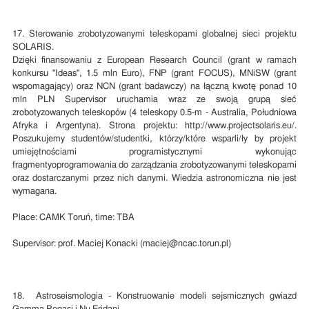
17. Sterowanie zrobotyzowanymi teleskopami globalnej sieci projektu
SOLARIS.
Dzięki finansowaniu z European Research Council (grant w ramach
konkursu "Ideas", 1.5 mln Euro), FNP (grant FOCUS), MNiSW (grant
wspomagający) oraz NCN (grant badawczy) na łączną kwotę ponad 10
mln PLN Supervisor uruchamia wraz ze swoją grupą sieć
zrobotyzowanych teleskopów (4 teleskopy 0.5-m - Australia, Południowa
Afryka i Argentyna). Strona projektu: http://www.projectsolaris.eu/.
Poszukujemy studentów/studentki, którzy/które wsparli/ły by projekt
umiejętnościami programistycznymi wykonując
fragmentyoprogramowania do zarządzania zrobotyzowanymi teleskopami
oraz dostarczanymi przez nich danymi. Wiedzia astronomiczna nie jest
wymagana.
Place: CAMK Toruń, time: TBA
Supervisor: prof. Maciej Konacki (maciej@ncac.torun.pl)
18. Astroseismologia - Konstruowanie modeli sejsmicznych gwiazd