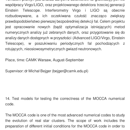
współpracy Virgo/LIGO, oraz projektowanego detektora trzeciej generacji
Einstein Telescope. Interferometry Virgo i LIGO są obecnie
rozbudowywane, a ich oczekiwana czułość znacząco zwiększy
prawdopodobieństwo pierwszej bezpośredniej detekcji fal. Celem projektu
jest opracowanie nowych (bądź optymalizacja istniejących) metod
numerycznych analizy już zebranych danych, oraz przygotowanie się do
analizy danych dostępnych w przyszłości (Advanced LIGO/Virgo, Einstein
Telescope), w poszukiwaniu periodycznych fal pochodzących z
rotujących, nieosiowosymetrycznych gwiazd neutronowych.
Place, time: CAMK Warsaw, August-September
Supervisor: dr Michał Bejger (bejger@camk.edu.pl)
14. Test models for testing the correctness of the MOCCA numerical
code.
The MOCCA code is one of the most advanced numerical codes to study
the evolution of real star clusters. The scope of work includes the
preparation of different initial conditions for the MOCCA code in order to