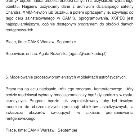
praktyk będzie nauka procesu obróbki danych na przykładzie wybranego
obiektu. Najpierw pozyskamy dane z archiwum działającego satelity
Chandra, XMM-Newton lub Suzaku, a potem opracujemy je, używając do
tego celu zainstalowanego w CAMKu oprogramowania. XSPEC jest
najpopularniejszym, ogólnie dostępnym programem do obróbki danych
rentgenowskich.
Place, time: CAMK Warsaw, September
Supervisor: dr hab. Agata Różańska (agata@camk.edu.pl)
5. Modelowanie procesów promienistych w obiektach astrofizycznych.
Praca ma na celu napisanie krótkiego programu komputerowego, który
będzie modelował wybrany proces promienisty bądź dynamiczny w dysku
akrecyjnym. Program będzie tak zaprojektowany, aby był trwałym
modułem do obszerniejszych symulacji obiektów astrofizycznych, a
zwłaszcza obszarów świecących w zakresie promieniowania
rentgenowskiego.
Place, time: CAMK Warsaw, September