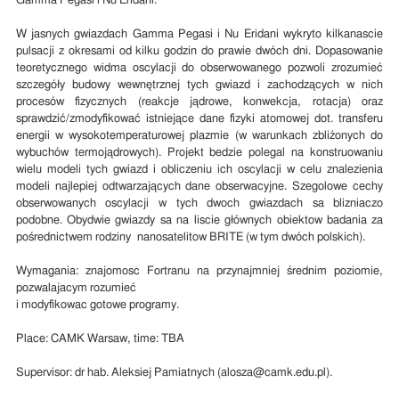
Gamma Pegasi i Nu Eridani.
W jasnych gwiazdach Gamma Pegasi i Nu Eridani wykryto kilkanascie
pulsacji z okresami od kilku godzin do prawie dwóch dni. Dopasowanie
teoretycznego widma oscylacji do obserwowanego pozwoli zrozumieć
szczegóły budowy wewnętrznej tych gwiazd i zachodzących w nich
procesów fizycznych (reakcje jądrowe, konwekcja, rotacja) oraz
sprawdzić/zmodyfikować istniejące dane fizyki atomowej dot. transferu
energii w wysokotemperaturowej plazmie (w warunkach zbliżonych do
wybuchów termojądrowych). Projekt bedzie polegal na konstruowaniu
wielu modeli tych gwiazd i obliczeniu ich oscylacji w celu znalezienia
modeli najlepiej odtwarzających dane obserwacyjne. Szegolowe cechy
obserwowanych oscylacji w tych dwoch gwiazdach sa blizniaczo
podobne. Obydwie gwiazdy sa na liscie głównych obiektow badania za
pośrednictwem rodziny nanosatelitow BRITE (w tym dwóch polskich).
Wymagania: znajomosc Fortranu na przynajmniej średnim poziomie,
pozwalajacym rozumieć
i modyfikowac gotowe programy.
Place: CAMK Warsaw, time: TBA
Supervisor: dr hab. Aleksiej Pamiatnych (alosza@camk.edu.pl).