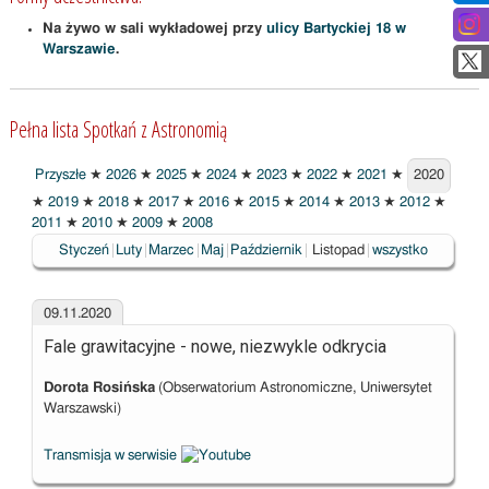
Na żywo w sali wykładowej przy
ulicy Bartyckiej 18 w
Warszawie
.
Pełna lista Spotkań z Astronomią
Przyszłe
★
2026
★
2025
★
2024
★
2023
★
2022
★
2021
★
2020
2020
★
2019
★
2018
★
2017
★
2016
★
2015
★
2014
★
2013
★
2012
★
2011
★
2010
★
2009
★
2008
Wybrane
Styczeń
Luty
Marzec
Maj
Październik
Listopad
wszystko
09.11.2020
Fale grawitacyjne - nowe, niezwykle odkrycia
Dorota Rosińska
(Obserwatorium Astronomiczne, Uniwersytet
Warszawski)
Transmisja w serwisie