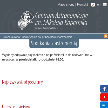
Mapa strony
Kontakt
pl
en
Strona główna
/
Popularyzacja nauki
/
Spotkania z astronomią
Spotkania z astronomią
Wykłady odbywają się w okresie od października do czerwca, raz w
miesącu,
w poniedziałki o godzinie 18:00.
Najbliższy wykład popularny
Formy uczestnictwa: