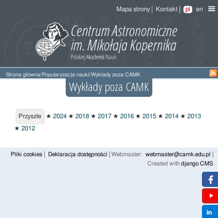
Mapa strony
Kontakt
pl
en
Strona główna
/
Popularyzacja nauki
/
Wykłady poza CAMK
Wykłady poza CAMK
Przyszłe
Przyszłe
★
2024
★
2018
★
2017
★
2016
★
2015
★
2014
★
2013
★
2012
Pliki cookies
Deklaracja dostępności
Webmaster:
webmaster@camk.edu.pl
Created with
django CMS