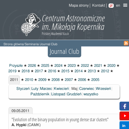
Mapa strony
Kontakt
pl
en
Strona główna
/
Seminaria
/
Journal Club
Journal Club
Przyszłe
★
2026
★
2025
★
2024
★
2023
★
2022
★
2021
★
2020
★
2019
★
2018
★
2017
★
2016
★
2015
★
2014
★
2013
★
2012
★
2011
2011
★
2010
★
2009
★
2008
★
2007
★
2006
★
2005
Wybrane
Styczeń
Luty
Marzec
Kwiecień
Maj
Czerwiec
Wrzesień
Październik
Listopad
Grudzień
wszystko
09.05.2011
"Evolution of the binary population in young dense star clusters"
A. Hypki
(CAMK)