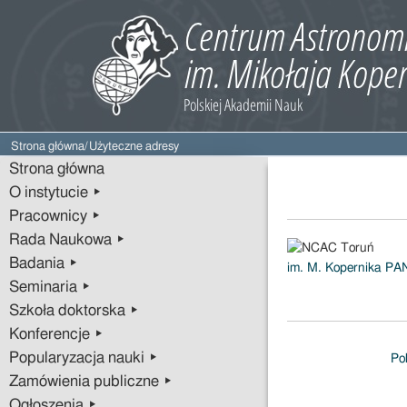
Strona główna
/
Użyteczne adresy
Strona główna
O instytucie ▸
Pracownicy ▸
Rada Naukowa ▸
Badania ▸
im. M. Kopernika PAN
Seminaria ▸
Szkoła doktorska ▸
Konferencje ▸
Popularyzacja nauki ▸
Po
Zamówienia publiczne ▸
Ogłoszenia ▸