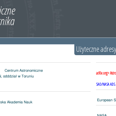
Użyteczne adres
Centrum Astronomiczne
arXiv.org> Astr
, odddział w Toruniu
SAO/NASA ADS
European S
lska Akademia Nauk
NASA