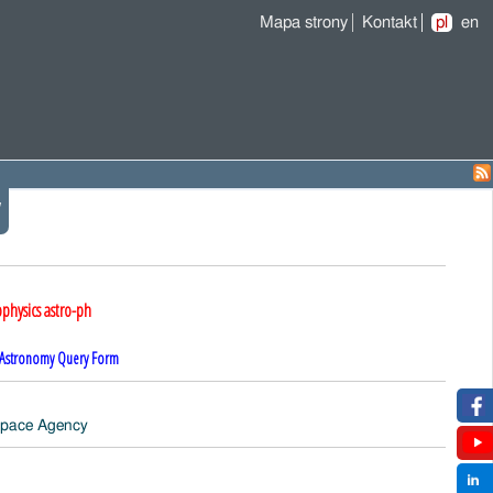
Mapa strony
Kontakt
pl
en
y
ophysics astro-ph
Astronomy Query Form
pace Agency