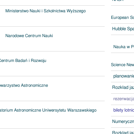
Ministerstwo Nauki i Szkolnictwa Wyższego
European So
Hubble Sp
Narodowe Centrum Nauki
Nauka w P
entrum Badań i Rozwoju
Science News
planowani
owarzystwo Astronomiczne
Rozkład ja
rezerwacja
bilety lotn
torium Astronomiczne Uniwersytetu Warszawskiego
Numeryczna
Rozkład ja