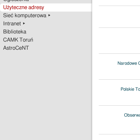
Użyteczne adresy
Sieć komputerowa ▸
Intranet ▸
Biblioteka
CAMK Toruń
AstroCeNT
Narodowe C
Polskie T
Obserwa