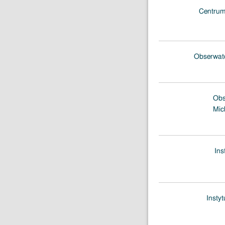
Centrum
Obserwato
Obs
Mic
Ins
Insty