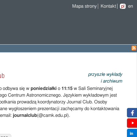
Mapa strony
Kontakt
pl
en
ub
przyszłe wykłady
i archiwum
ub odbywa się w
poniedziałki
o
11:15
w Sali Seminaryjnej
ego Centrum Astronomicznego. Językiem wykładowym jest
Spotkania prowadzą koordynatorzy Journal Club. Osoby
wane wygłoszeniem prezentacji zachęcamy do kontaktowania
 email:
journalclub
(@camk.edu.pl).