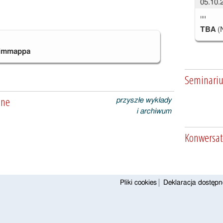
05.10.
""
TBA
(
immappa
Seminariu
lne
przyszłe wykłady
i archiwum
Konwersat
Pliki cookies
Deklaracja dostępn