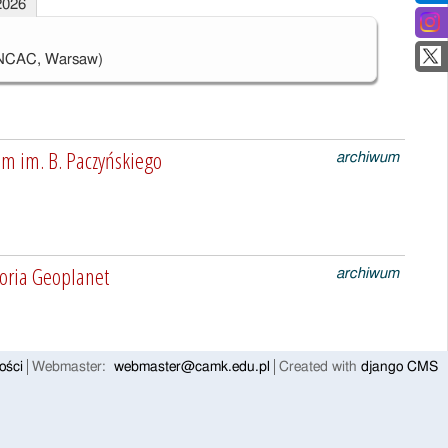
2026
NCAC, Warsaw)
m im. B. Paczyńskiego
archiwum
oria Geoplanet
archiwum
ości
Webmaster:
webmaster@camk.edu.pl
Created with
django CMS