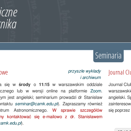
Seminaria
dowe
Journal Cl
przyszłe wykłady
i archiwum
wa się w
środy
o
11:15
w warszawskim oddziale
Journal Cl
cznego lub w wersji online na platformie
Zoom
.
warszawski
m jest angielski; seminarium prowadzi dr Stanisław
angielski. 
ontaktu
seminar@camk.edu.pl
). Zapraszamy również
zaintereso
trum Astronomicznego.
W sprawie szczegółów
się poprzez
imy kontaktować się e-mailowo z dr. Stanisławem
camk.edu.pl
).