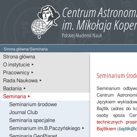
Strona główna
/
Seminaria
Strona główna
O instytucie ▸
Pracownicy ▸
Seminarium śro
Rada Naukowa ▸
Badania ▸
Seminarium odby
Centrum Astronomi
Seminaria ▸
Językiem wykładowy
Seminarium środowe
Bajtlik (adres do k
Journal Club
osoby spoza Cen
Seminaria specjalne
technicznych pros
Seminarium im.B.Paczyńskiego ▸
Bajtlikiem
(
bajtlik@
Seminaria GeoPlanet