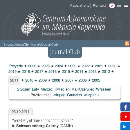
Mapa strony
Kontakt
pl
en
Strona główna
/
Seminaria
/
Journal Club
Journal Club
Przyszłe
★
2026
★
2025
★
2024
★
2023
★
2022
★
2021
★
2020
★
2019
★
2018
★
2017
★
2016
★
2015
★
2014
★
2013
★
2012
★
2011
2011
★
2010
★
2009
★
2008
★
2007
★
2006
★
2005
Wybrane
Styczeń
Luty
Marzec
Kwiecień
Maj
Czerwiec
Wrzesień
Październik
Listopad
Grudzień
wszystko
03.10.2011
"Sensitivity of time-series period search"
A. Schwarzenberg-Czerny
(CAMK)