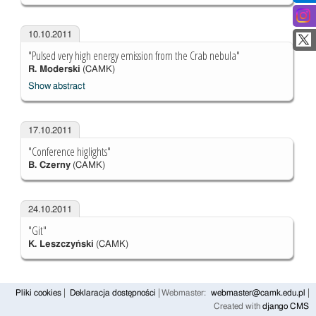
10.10.2011
"Pulsed very high energy emission from the Crab nebula"
R. Moderski
(CAMK)
Show abstract
17.10.2011
"Conference higlights"
B. Czerny
(CAMK)
24.10.2011
"Git"
K. Leszczyński
(CAMK)
Pliki cookies
Deklaracja dostępności
Webmaster:
webmaster@camk.edu.pl
Created with
django CMS