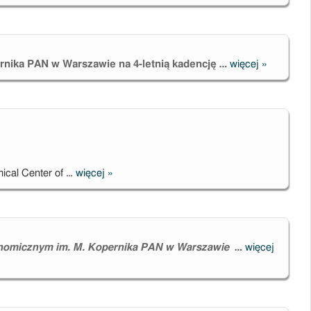
ernika PAN w Warszawie
na 4-letnią kadencję …
więcej
»
Konkurs na
stanowisko
dyrektora
Centrum
Astronomic
go im. Miko
Kopernika
mical Center of …
więcej
»
One post-
doctoral
position in
observational
astronomy
nomicznym im. M. Kopernika PAN w Warszawie
…
więcej
Sprząta
pomiesz
Centru
Astrono