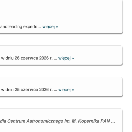
stanowi
post-doc
 and leading experts …
więcej
»
Workshop for
early career
researchers in
astronomy
 w dniu
26 czerwca 2026 r. …
więcej
»
Publiczna
obrona
rozprawy
doktorskiej mgr
Mónici
 w dniu
25 czerwca 2026 r. …
więcej
»
Publiczna
Taorminy
obrona
rozprawy
doktorskiej
mgr. Gonzalo
ej dla Centrum Astronomicznego im. M. Kopernika PAN …
Rojas Garcia