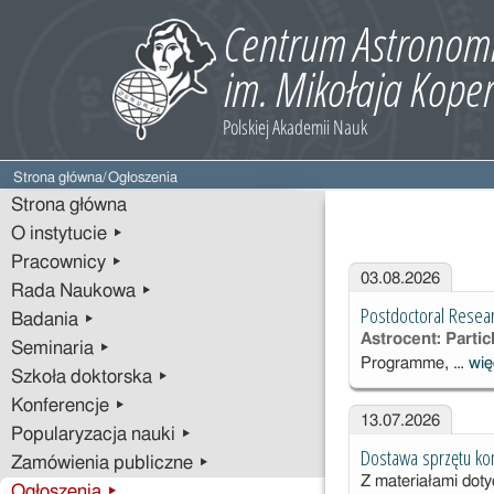
Strona główna
/
Ogłoszenia
Strona główna
O instytucie ▸
Pracownicy ▸
03.08.2026
Rada Naukowa ▸
Postdoctoral Resear
Badania ▸
Astrocent: Parti
Seminaria ▸
Programme, …
wię
Szkoła doktorska ▸
Konferencje ▸
13.07.2026
Popularyzacja nauki ▸
Dostawa sprzętu ko
Zamówienia publiczne ▸
Z materiałami dot
Ogłoszenia ▸