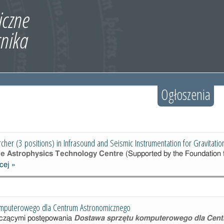
Ogłoszenia
cher (3 positions) in Infrasound and Seismic Instrumentation for Gravitati
cle Astrophysics Technology Centre
(Supported by the Foundation 
cej
»
Postdoctoral
Researcher (3
positions) in
Infrasound and
mputerowego dla Centrum Astronomicznego
Seismic
yczącymi postępowania
Dostawa sprzętu komputerowego dla Cent
Instrumentation