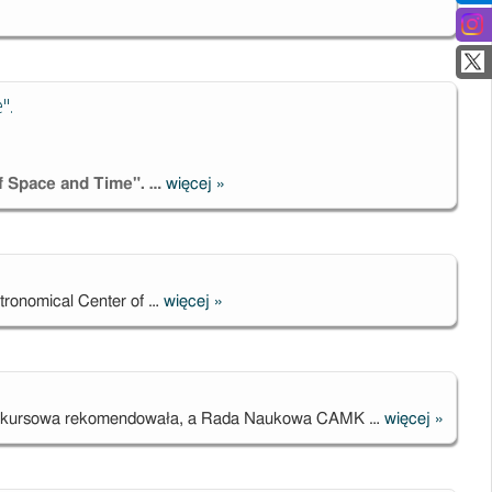
".
f Space and Time". …
więcej
»
Obserwatorium
im. Very C.
Rubin
rozpoczyna
zdjęcia do filmu
Astronomical Center of …
więcej
»
Post-doctoral
"Legacy
position in
Survey of
observational
Space and
astronomy
Time".
konkursowa rekomendowała, a Rada Naukowa CAMK …
więcej
»
Informac
wyniku
konkurs