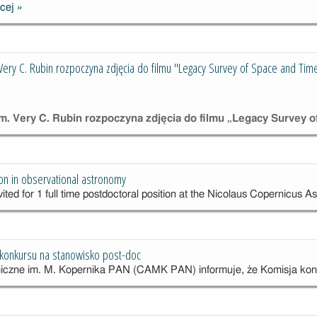
cej
»
Dostawa
for
sprzętu
Gravitational
komputeroweg
Wave
o dla Centrum
Detectors
ery C. Rubin rozpoczyna zdjęcia do filmu "Legacy Survey of Space and Time
Astronomiczne
go
. Very C. Rubin rozpoczyna zdjęcia do filmu „Legacy Survey o
ion in observational astronomy
vited for 1 full time postdoctoral position at the Nicolaus Copernicus 
 konkursu na stanowisko post-doc
iczne im. M. Kopernika PAN (CAMK PAN) informuje, że Komisja 