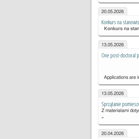
dystrybucja
energii
20.05.2026
elektrycznej
Konkurs na stanowis
dla Centrum
Konkurs na sta
Astronomic
go
13.05.2026
One post-doctoral p
Applications are i
13.05.2026
Sprzątanie pomiesz
Z materiałami dot
»
20.04.2026