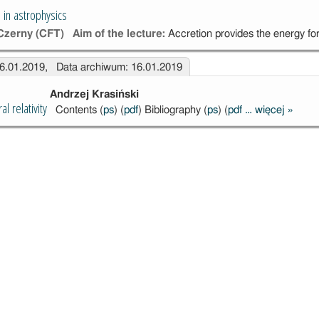
IFU
 in astrophysics
Czerny (CFT)
Aim of the lecture:
Accretion provides the energy fo
16.01.2019, Data archiwum: 16.01.2019
Andrzej Krasiński
l relativity
Contents (
ps
) (
pdf
) Bibliography (
ps
) (
pdf …
więcej
»
Introdu
genera
relativi