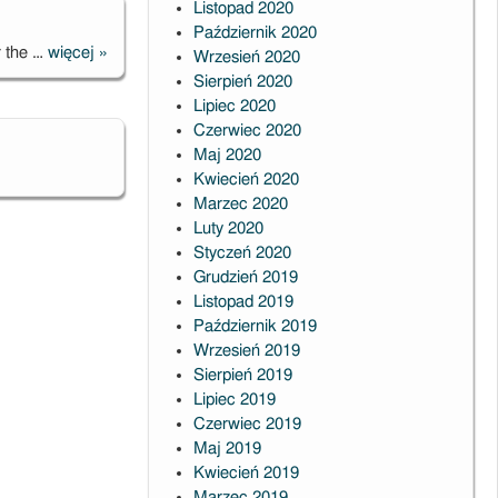
Listopad 2020
Październik 2020
r the …
więcej
»
Wrzesień 2020
Accretion
Sierpień 2020
processes in
Lipiec 2020
astrophysics
Czerwiec 2020
Maj 2020
ction to
Kwiecień 2020
l
Marzec 2020
ty
Luty 2020
Styczeń 2020
Grudzień 2019
Listopad 2019
Październik 2019
Wrzesień 2019
Sierpień 2019
Lipiec 2019
Czerwiec 2019
Maj 2019
Kwiecień 2019
Marzec 2019