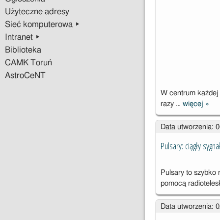
Użyteczne adresy
Sieć komputerowa ▸
Intranet ▸
Biblioteka
CAMK Toruń
AstroCeNT
W centrum każdej g
razy …
więcej
»
Akty
akre
Data utworzenia: 
sup
czar
Pulsary: ciągły sygnał
Pulsary to szybko 
pomocą radiotele
Data utworzenia: 