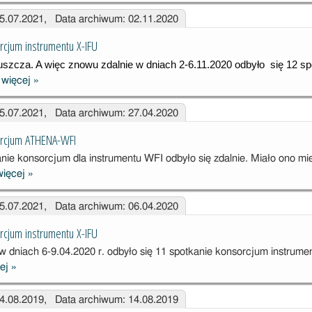
konsorcjum
15.07.2021, Data archiwum: 02.11.2020
ATHENA-WFI
rcjum instrumentu X-IFU
szcza. A więc znowu zdalnie w dniach 2-6.11.2020 odbyło  się 12 spo
więcej
»
12. spotkanie
konsorcjum
15.07.2021, Data archiwum: 27.04.2020
instrumentu X-
IFU
orcjum ATHENA-WFI
nie konsorcjum dla instrumentu WFI odbyło się zdalnie. Miało ono mi
więcej
»
11. spotkanie
konsorcjum
15.07.2021, Data archiwum: 06.04.2020
ATHENA-WFI
rcjum instrumentu X-IFU
 dniach 6-9.04.2020 r. odbyło się 11 spotkanie konsorcjum instrume
cej
»
11. spotkanie
konsorcjum
14.08.2019, Data archiwum: 14.08.2019
instrumentu X-