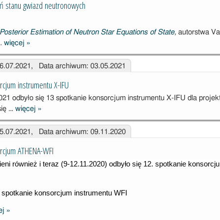
 stanu gwiazd neutronowych
Posterior Estimation of Neutron Star Equations of State
,
autorstwa Va
 …
więcej
»
Oszacowanie
równań stanu
16.07.2021, Data archiwum: 03.05.2021
gwiazd
neutronowych
rcjum instrumentu X-IFU
021 odbyło się 13 spotkanie konsorcjum instrumentu X-IFU dla proj
się …
więcej
»
13. spotkanie
konsorcjum
15.07.2021, Data archiwum: 09.11.2020
instrumentu X-
IFU
orcjum ATHENA-WFI
eni również i teraz (9-12.11.2020) odbyło się 
12. spotkanie konsorc
ej
»
12. spotkanie