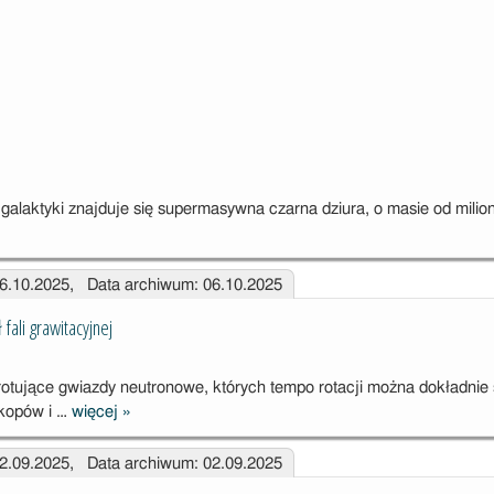
alaktyki znajduje się supermasywna czarna dziura, o masie od milion
wnie
ujące
06.10.2025, Data archiwum: 06.10.2025
ermasywne
ne dziury
 fali grawitacyjnej
rotujące gwiazdy neutronowe, których tempo rotacji można dokładnie 
skopów i …
więcej
»
Pulsary: ciągły
sygnał fali
02.09.2025, Data archiwum: 02.09.2025
grawitacyjnej