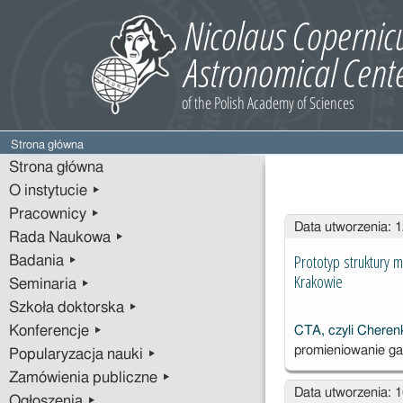
Strona główna
Strona główna
O instytucie ▸
Pracownicy ▸
Wpisy
Data utworzenia: 
Rada Naukowa ▸
Prototyp struktury 
Badania ▸
Krakowie
Seminaria ▸
Szkoła doktorska ▸
Konferencje ▸
CTA, czyli Cheren
promieniowanie g
Popularyzacja nauki ▸
Zamówienia publiczne ▸
Data utworzenia: 
Ogłoszenia ▸