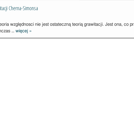
małego
itacji Cherna-Simonsa
teleskopu CTA
już
zainstalowany
oria względnosci nie jest ostateczną teorią grawitacji. Jest ona, co p
w Instytucie
hczas …
więcej
»
Testując teorię
Fizyki
grawitacji
Jądrowej PAN
Cherna-
w Krakowie
Simonsa