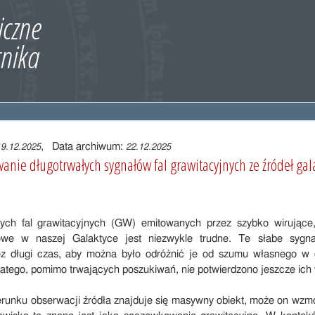
, Data archiwum:
19.12.2025
22.12.2025
nie długotrwałych sygnałów fal grawitacyjnych ze źródeł gal
ych fal grawitacyjnych (GW) emitowanych przez szybko wirujące
owe w naszej Galaktyce jest niezwykle trudne. Te słabe sygn
ez długi czas, aby można było odróżnić je od szumu własnego w d
latego, pomimo trwających poszukiwań, nie potwierdzono jeszcze ich 
ierunku obserwacji źródła znajduje się masywny obiekt, może on wzm