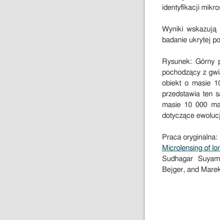
identyfikacji mi
Wyniki wskazują 
badanie ukrytej p
Rysunek: Górny p
pochodzący z gwi
obiekt o masie 1
przedstawia ten 
masie 10 000 mas
dotyczące ewoluc
Praca oryginalna:
Microlensing of lo
Sudhagar Suyamp
Bejger, and Marek