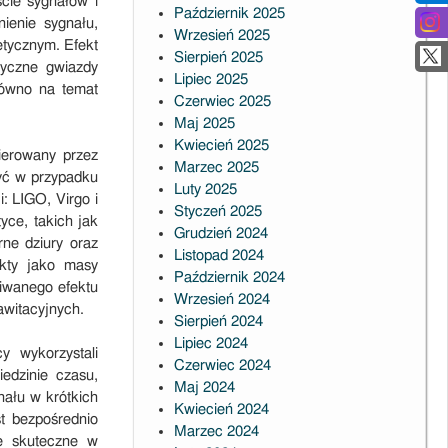
cie sygnałów i
Październik 2025
ienie sygnału,
Wrzesień 2025
tycznym. Efekt
Sierpień 2025
ryczne gwiazdy
Lipiec 2025
równo na temat
Czerwiec 2025
Maj 2025
Kwiecień 2025
erowany przez
Marzec 2025
yć w przypadku
Luty 2025
: LIGO, Virgo i
Styczeń 2025
ce, takich jak
Grudzień 2024
rne dziury oraz
Listopad 2024
ekty jako masy
Październik 2024
iwanego efektu
Wrzesień 2024
awitacyjnych.
Sierpień 2024
Lipiec 2024
 wykorzystali
Czerwiec 2024
iedzinie czasu,
Maj 2024
ału w krótkich
Kwiecień 2024
t bezpośrednio
Marzec 2024
ie skuteczne w