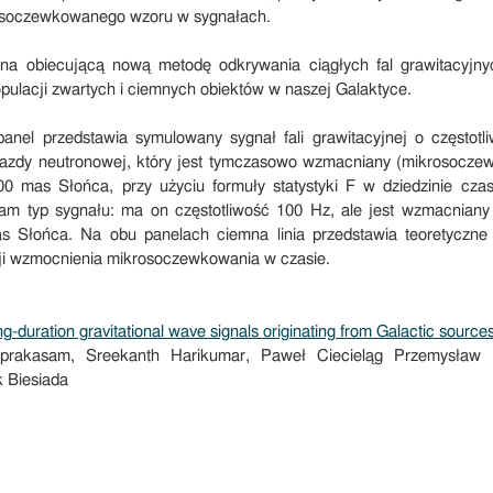
krosoczewkowanego wzoru w sygnałach.
na obiecującą nową metodę odkrywania ciągłych fal grawitacyjny
opulacji zwartych i ciemnych obiektów w naszej Galaktyce.
anel przedstawia symulowany sygnał fali grawitacyjnej o częstotl
azdy neutronowej, który jest tymczasowo wzmacniany (mikrosocze
00 mas Słońca, przy użyciu formuły statystyki F w dziedzinie czas
sam typ sygnału: ma on częstotliwość 100 Hz, ale jest wzmacniany 
 Słońca. Na obu panelach ciemna linia przedstawia teoretyczne
ji wzmocnienia mikrosoczewkowania w czasie.
ng-duration gravitational wave signals originating from Galactic source
rakasam, Sreekanth Harikumar, Paweł Ciecieląg Przemysław F
 Biesiada