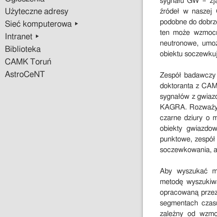
sygnału GW – zja
Użyteczne adresy
źródeł w naszej 
podobne do dobrz
Sieć komputerowa ▸
ten może wzmocn
Intranet ▸
neutronowe, umoż
Biblioteka
obiektu soczewkują
CAMK Toruń
AstroCeNT
Zespół badawczy
doktoranta z CAM
sygnałów z gwiazd
KAGRA. Rozważyli
czarne dziury o m
obiekty gwiazdow
punktowe, zespół
soczewkowania, a 
Aby wyszukać mi
metodę wyszukiwan
opracowaną przez
segmentach czas
zależny od wzmoc