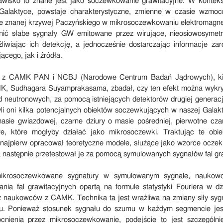
wisko to znane jest jako soczewkowanie grawitacyjne. W kontekś
Galaktyce, powstaje charakterystyczne, zmienne w czasie wzmocn
e znanej krzywej Paczyńskiego w mikrosoczewkowaniu elektromagne
ić słabe sygnały GW emitowane przez wirujące, nieosiowosymet
liwiając ich detekcję, a jednocześnie dostarczając informacje za
cego, jak i źródła.
 z CAMK PAN i NCBJ (Narodowe Centrum Badań Jądrowych), ki
K, Sudhagara Suyamprakasama, zbadał, czy ten efekt można wykr
 neutronowych, za pomocą istniejących detektorów drugiej generacji
 oni kilka potencjalnych obiektów soczewkujących w naszej Galakty
asie gwiazdowej, czarne dziury o masie pośredniej, pierwotne cza
e, które mogłyby działać jako mikrosoczewki. Traktując te obi
 najpierw opracował teoretyczne modele, służące jako wzorce oczek
następnie przetestował je za pomocą symulowanych sygnałów fal gr
krosoczewkowane sygnatury w symulowanym sygnale, naukowcy
ia fal grawitacyjnych opartą na formule statystyki Fouriera w dz
 naukowców z CAMK. Technika ta jest wrażliwa na zmiany siły sygn
u. Ponieważ stosunek sygnału do szumu w każdym segmencie jes
nienia przez mikrosoczewkowanie, podejście to jest szczególn