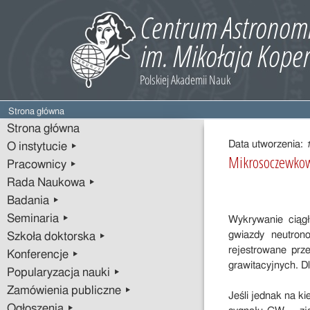
Strona główna
Treść
Strona główna
wpisu
Data utworzenia:
O instytucie ▸
Mikrosoczewkowa
Pracownicy ▸
Rada Naukowa ▸
Badania ▸
Seminaria ▸
Wykrywanie ciągł
gwiazdy neutron
Szkoła doktorska ▸
rejestrowane prz
Konferencje ▸
grawitacyjnych. D
Popularyzacja nauki ▸
Zamówienia publiczne ▸
Jeśli jednak na k
Ogłoszenia ▸