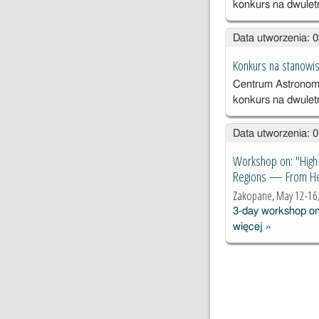
konkurs na dwulet
Data utworzenia: 
Konkurs na stanowis
Centrum Astronom
konkurs na dwulet
Data utworzenia: 
Workshop on: "High-
Regions — From He
Zakopane, May 12-16
3-day workshop on 
więcej
»
Workshop o
"High-
Resolution
Submillimet
Spectrosco
of the