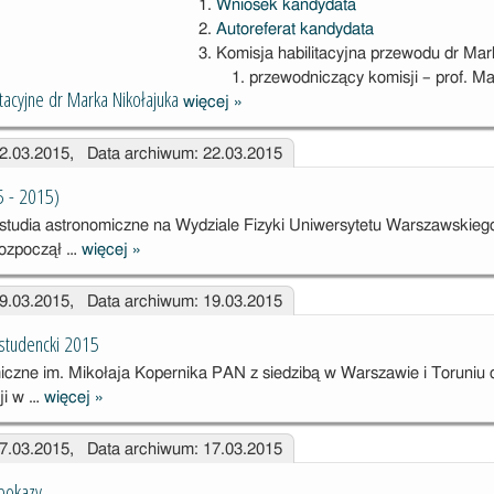
Wniosek kandydata
Autoreferat kandydata
Komisja habilitacyjna przewodu dr Mar
przewodniczący komisji – prof. M
tacyjne dr Marka Nikołajuka
więcej
»
Postępowanie
habilitacyjne dr
22.03.2015, Data archiwum: 22.03.2015
Marka
Nikołajuka
5 - 2015)
tudia astronomiczne na Wydziale Fizyki Uniwersytetu Warszawskiego
rozpoczął …
więcej
»
Janusz
Kałużny (1955
19.03.2015, Data archiwum: 19.03.2015
- 2015)
studencki 2015
czne im. Mikołaja Kopernika PAN z siedzibą w Warszawie i Toruniu o
ji w …
więcej
»
Wakacyjny
program
17.03.2015, Data archiwum: 17.03.2015
studencki 2015
pokazy