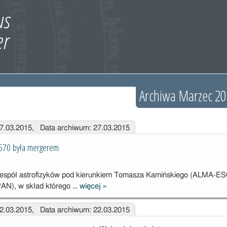
Archiwa Marzec 20
27.03.2015, Data archiwum: 27.03.2015
670 była mergerem
spół astrofizyków pod kierunkiem Tomasza Kamińskiego (ALMA-ESO,
AN), w skład którego …
więcej
»
Nowa
Heweliusza
22.03.2015, Data archiwum: 22.03.2015
1670 była
mergerem