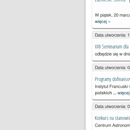
W piątek, 20 marc
więcej
»
Zaćmienie
Słońca -
Data utworzenia: 
pokazy
XXII Seminarium dla N
odbędzie się w dn
Data utworzenia: 
Programy dofinanso
Instytut Francusk
polskich …
więce
Data utworzenia: 
Konkurs na stanowis
Centrum Astronom