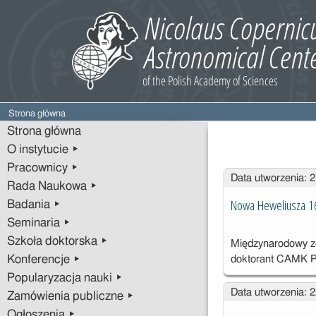
Strona główna
Strona główna
O instytucie ▸
Pracownicy ▸
Wpisy
Data utworzenia: 
Rada Naukowa ▸
Nowa Heweliusza 1
Badania ▸
Seminaria ▸
Szkoła doktorska ▸
Międzynarodowy ze
Konferencje ▸
doktorant CAMK P
Popularyzacja nauki ▸
Data utworzenia: 
Zamówienia publiczne ▸
Ogłoszenia ▸