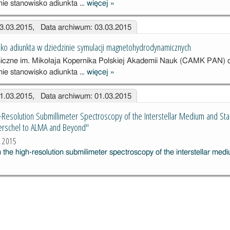
nie stanowisko adiunkta …
więcej
»
Konkurs na
stanowisko
03.03.2015, Data archiwum: 03.03.2015
adiunkta w
dziedzinie
ko adiunkta w dziedzinie symulacji magnetohydrodynamicznych
symulacji
iczne im. Mikołaja Kopernika Polskiej Akademii Nauk (CAMK PAN) 
hydrodynamicz
nie stanowisko adiunkta …
więcej
»
nych
Konkurs na
stanowisko
01.03.2015, Data archiwum: 01.03.2015
adiunkta w
dziedzinie
Resolution Submillimeter Spectroscopy of the Interstellar Medium and Sta
symulacji
rschel to ALMA and Beyond"
magnetohydrod
, 2015
ynamicznych
the high-resolution submilimeter spectroscopy of the interstellar med
n:
er
py