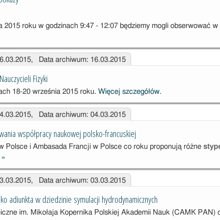
a 2015 roku w godzinach 9:47 - 12:07 będziemy mogli obserwować w
16.03.2015, Data archiwum: 16.03.2015
auczycieli Fizyki
iach 18-20 września 2015 roku.
Więcej szczegółów.
04.03.2015, Data archiwum: 04.03.2015
wania współpracy naukowej polsko-francuskiej
i w Polsce i Ambasada Francji w Polsce co roku proponują różne
styp
j
»
Programy
dofinansowania
03.03.2015, Data archiwum: 03.03.2015
współpracy
naukowej
ko adiunkta w dziedzinie symulacji hydrodynamicznych
polsko-
iczne im. Mikołaja Kopernika Polskiej Akademii Nauk (CAMK PAN) 
francuskiej