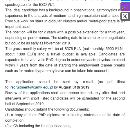
spectrograph for the ESO VLT.
The ideal candidate has a background in observational astrophysics with
experience in the analysis of medium- and high-resolution stellar spectra.
Previous work on stars in globular clusters and/or metal-poor stars is an
important asset.
The position will be for 2 years with a possible extension for a third year,
depending on performance. The starting date is to some extent negotiable
but could be as early as November 2019.
The gross monthly salary will be of 8376 PLN (net monthly: 5900 PLN -
about 1390 EUR) and a travel budget is available. Candidates are
expected to have a valid PhD degree in astronomy/astrophysics obtained
within 7 years from the date of starting the employment (career breaks
such as for maternity/paternity leave can be taken into account).
The application should be sent by e-mail (as pdf files)
to:
recruitment@camk.edu.pl
by
August 31th 2019
.
Review of the applications shall commence immediately after that and
interviews with short listed candidates will be scheduled for the second
half of September 2019.
Candidates should submit the following documents:
(1) a copy of their PhD diploma or a binding statement of its date of
completion,
(2) a CV including the list of publications,