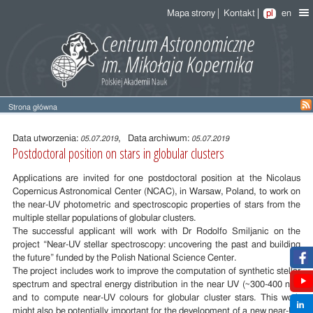
Mapa strony
Kontakt
pl
en
Strona główna
Treść
wpisu
Data utworzenia:
, Data archiwum:
05.07.2019
05.07.2019
Postdoctoral position on stars in globular clusters
Applications are invited for one postdoctoral position at the Nicolaus
Copernicus Astronomical Center (NCAC), in Warsaw, Poland, to work on
the near-UV photometric and spectroscopic properties of stars from the
multiple stellar populations of globular clusters.
The successful applicant will work with Dr Rodolfo Smiljanic on the
project “Near-UV stellar spectroscopy: uncovering the past and building
the future” funded by the Polish National Science Center.
The project includes work to improve the computation of synthetic stellar
spectrum and spectral energy distribution in the near UV (~300-400 nm)
and to compute near-UV colours for globular cluster stars. This work
might also be potentially important for the development of a new near-UV