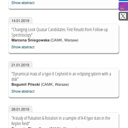
Show abstract
14.01.2019
"Changing-Look Quasar Candidates: First Results from Follow-up
Spectroscopy"
Marzena Śniegowska
(CAMK, Warsaw)
Show abstract
21.01.2019
"Dynamical mass of a type-II Cepheid in an eclipsing system with a
disk"
Bogumił Pilecki
(CAMK, Warsaw)
Show abstract
28.01.2019
"A study of Pulsation & Rotation in a sample of A-K type stars in the
Kepler field"