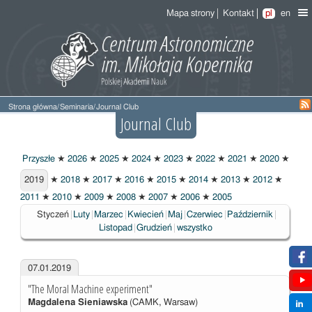
Mapa strony
Kontakt
pl
en
Strona główna
/
Seminaria
/
Journal Club
Journal Club
Przyszłe
★
2026
★
2025
★
2024
★
2023
★
2022
★
2021
★
2020
★
2019
2019
★
2018
★
2017
★
2016
★
2015
★
2014
★
2013
★
2012
★
2011
★
2010
★
2009
★
2008
★
2007
★
2006
★
2005
Wybrane
Styczeń
Luty
Marzec
Kwiecień
Maj
Czerwiec
Październik
Listopad
Grudzień
wszystko
07.01.2019
"The Moral Machine experiment"
Magdalena Sieniawska
(CAMK, Warsaw)