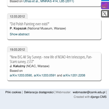
Based on
Uthas et al., MNRAS 414, L85 (2011)
12.03.2012
"Did Polish Painting ever exist?"
P. Kopszak
(National Museum, Warsaw)
Show abstract
19.03.2012
"New BIG All Sky Surveys - new life of NOAO 4m telescopes, Pan-
Starrs survey, LSST"
J. Kałużny
(NCAC, Warsaw)
Based on
arXiv:1203.0590
,
arXiv:1203.0591
and
arXiv:1201.2208
Pliki cookies
Deklaracja dostępności
Webmaster:
webmaster@camk.edu.pl
Created with
django CMS