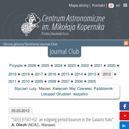
Mapa strony
Kontakt
pl
en
Strona główna
/
Seminaria
/
Journal Club
Journal Club
Przyszłe
★
2026
★
2025
★
2024
★
2023
★
2022
★
2021
★
2020
★
2019
★
2018
★
2017
★
2016
★
2015
★
2014
★
2013
★
2012
★
2012
2011
★
2010
★
2009
★
2008
★
2007
★
2006
★
2005
Wybrane
Styczeń
Luty
Marzec
Kwiecień
Maj
Czerwiec
Październik
Listopad
Grudzień
wszystko
05.03.2012
"SDSS J1507+52: an eclipsing period bouncer in the Galactic halo"
A. Olech
(NCAC, Warsaw)