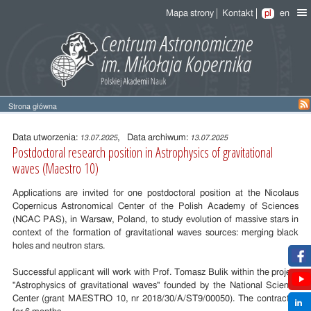
Mapa strony
Kontakt
pl
en
Strona główna
Treść
wpisu
Data utworzenia:
, Data archiwum:
13.07.2025
13.07.2025
Postdoctoral research position in Astrophysics of gravitational
waves (Maestro 10)
Applications are invited for one postdoctoral position at the Nicolaus
Copernicus Astronomical Center of the Polish Academy of Sciences
(NCAC PAS), in Warsaw, Poland, to study evolution of massive stars in
context of the formation of gravitational waves sources: merging black
holes and neutron stars.
Successful applicant will work with Prof. Tomasz Bulik within the project
"Astrophysics of gravitational waves" founded by the National Science
Center (grant MAESTRO 10, nr 2018/30/A/ST9/00050). The contract is