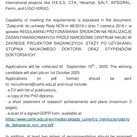
international projects like H.E.S.S, CTA, Herschel, SALT, INTEGRAL,
Fermi, and LIGO-VIRGO.
Capability of meeting the requirements is stipulated in the document:
“Załącznik do uchwały Rady NCN nr 48/2018 z dnia 7 czerwca 2018 r. w
sprawie REGULAMINU PRZYZNAWANIA ŚRODKÓW NA REALIZACJĘ
ZADAŃ FINANSOWANYCH PRZEZ NARODOWE CENTRUM NAUKI W
ZAKRESIE PROJEKTÓW BADAWCZYCH, STAŻY PO UZYSKANIU
STOPNIA NAUKOWEGO DOKTORA ORAZ STYPENDIÓW
DOKTORSKICH”.
th
Applications will be collected till September 10
, 2025. The winning
candidate will start job on 1st October 2025.
Applications (in pdf format) should be sent
to: recruitment@camk.edu.pl and must include:
- a CV with list of publications,
- a copy of the PhD diploma,
- a short statement of research achievements and plans (maximum 2
pages),
- a scan of a signed GDPR form, available at:
https://www.camk.edu.pl/en/media/uploads_current/o_instytucie/rodo/ro
do_deklaracja_ncn_ang.pdf
In addition, at least two letters of recommendation should be arranged