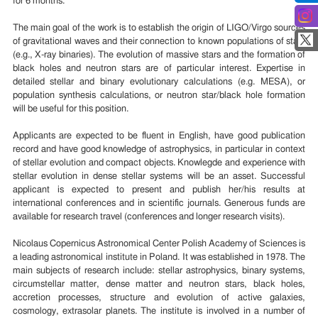
for 6 months.
The main goal of the work is to establish the origin of LIGO/Virgo sources
of gravitational waves and their connection to known populations of stars
(e.g., X-ray binaries). The evolution of massive stars and the formation of
black holes and neutron stars are of particular interest. Expertise in
detailed stellar and binary evolutionary calculations (e.g. MESA), or
population synthesis calculations, or neutron star/black hole formation
will be useful for this position.
Applicants are expected to be fluent in English, have good publication
record and have good knowledge of astrophysics, in particular in context
of stellar evolution and compact objects. Knowlegde and experience with
stellar evolution in dense stellar systems will be an asset. Successful
applicant is expected to present and publish her/his results at
international conferences and in scientific journals. Generous funds are
available for research travel (conferences and longer research visits).
Nicolaus Copernicus Astronomical Center Polish Academy of Sciences is
a leading astronomical institute in Poland. It was established in 1978. The
main subjects of research include: stellar astrophysics, binary systems,
circumstellar matter, dense matter and neutron stars, black holes,
accretion processes, structure and evolution of active galaxies,
cosmology, extrasolar planets. The institute is involved in a number of