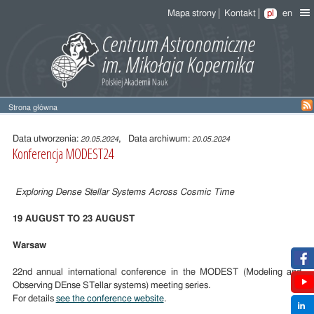
Mapa strony
Kontakt
pl
en
Strona główna
Treść
wpisu
Data utworzenia:
, Data archiwum:
20.05.2024
20.05.2024
Konferencja MODEST24
Exploring Dense Stellar Systems Across Cosmic Time
19 AUGUST TO 23 AUGUST
Warsaw
22nd annual international conference in the MODEST (Modeling and
Observing DEnse STellar systems) meeting series.
For details
see the conference website
.