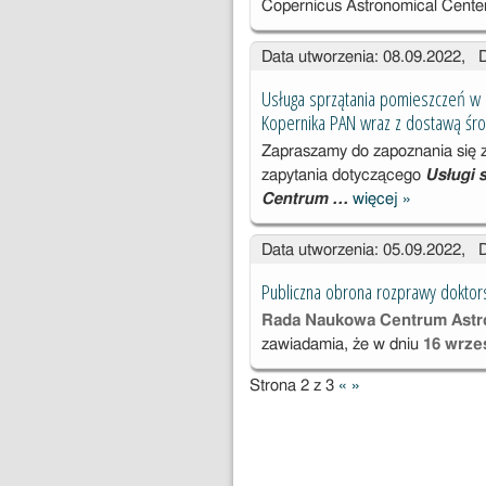
Copernicus Astronomical Cent
Data utworzenia: 08.09.2022, 
Usługa sprzątania pomieszczeń w
Kopernika PAN wraz z dostawą śro
Zapraszamy do zapoznania się z
zapytania dotyczącego
Usługi 
Centrum …
więcej
»
Usługa
sprzątania
Data utworzenia: 05.09.2022, 
pomieszcze
budynkach
Publiczna obrona rozprawy doktors
Centrum
Rada Naukowa Centrum Astr
Astronomic
zawiadamia, że w dniu
16 wrześ
go im. M.
Kopernika
Strona 2 z 3
«
»
PAN wraz z
dostawą
środków
higieny.