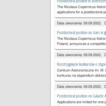
Postdoctoral position in asterosei
Cerro
The Nicolaus Copernicus Astron
Armazones
applications for a postdoctoral 
(OCA) w Chile
Data utworzenia: 09.09.2022, 
Postdoctoral position on stars in g
The Nicolaus Copernicus Astro
Poland, announces a competitio
Data utworzenia: 09.09.2022, 
Rozstrzygnięcie konkursów o sty
Centrum Astronomiczne im. M. 
konkursu na stypendium doktor
Data utworzenia: 09.09.2022, 
Postdoctoral position on Galactic 
Applications are invited for one 