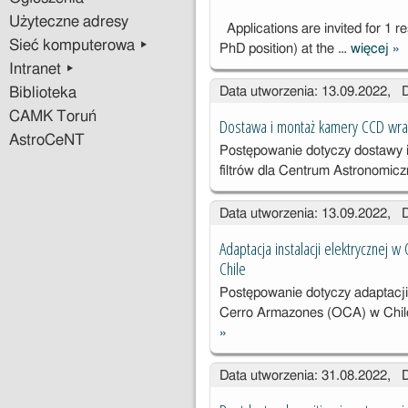
Użyteczne adresy
Applications are invited for 1 re
Sieć komputerowa ▸
PhD position) at the …
więcej
»
On
Intranet ▸
as
Data utworzenia: 13.09.2022, 
Biblioteka
pos
fie
CAMK Toruń
Dostawa i montaż kamery CCD wraz
te
AstroCeNT
Postępowanie dotyczy dostawy
au
filtrów dla Centrum Astronomic
Data utworzenia: 13.09.2022, 
Adaptacja instalacji elektrycznej
Chile
Postępowanie dotyczy a
daptacj
Cerro Armazones (OCA) w Chil
»
Adaptacja
instalacji
Data utworzenia: 31.08.2022, 
elektrycznej w
Obserwatorium