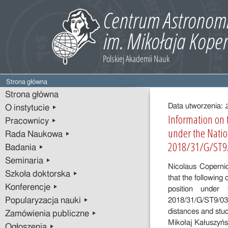
Strona główna
Treść
Strona główna
wpisu
Data utworzenia:
O instytucie ▸
Information on t
Pracownicy ▸
under the Natio
Rada Naukowa ▸
2018/31/G/ST9
Badania ▸
Seminaria ▸
Nicolaus Coperni
Szkoła doktorska ▸
that the following
Konferencje ▸
position under
Popularyzacja nauki ▸
2018/31/G/ST9/030
distances and stud
Zamówienia publiczne ▸
Mikołaj Kałuszyńs
Ogłoszenia ▸