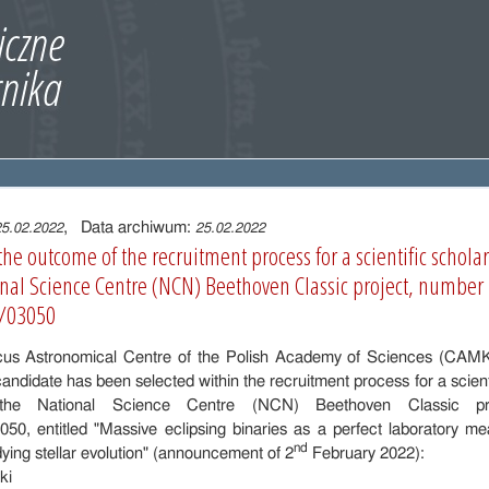
, Data archiwum:
25.02.2022
25.02.2022
he outcome of the recruitment process for a scientific schola
nal Science Centre (NCN) Beethoven Classic project, number
/03050
cus Astronomical Centre of the Polish Academy of Sciences (CAM
 candidate has been selected within the recruitment process for a scient
 the National Science Centre (NCN) Beethoven Classic pr
50, entitled "Massive eclipsing binaries as a perfect laboratory m
nd
ying stellar evolution" (announcement of 2
February 2022):
ki