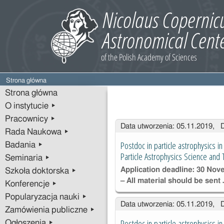
Strona główna
Strona główna
O instytucie ▸
Pracownicy ▸
Wpisy
Data utworzenia: 05.11.2019, 
Rada Naukowa ▸
Postdoc in particle astrophysics i
Badania ▸
Particle Astrophysics Science and
Seminaria ▸
Application deadline: 30 No
Szkoła doktorska ▸
– All material should be sent
Konferencje ▸
Popularyzacja nauki ▸
Data utworzenia: 05.11.2019, 
Zamówienia publiczne ▸
Postdoc in particle astrophysics i
Ogłoszenia ▸