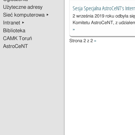
magnetycznym
Sesja Specjalna AstroCeNT’s Intern
Użyteczne adresy
Sieć komputerowa ▸
2 września 2019 roku odbyła s
Intranet ▸
Komitetu AstroCeNT, z udziałem
»
Biblioteka
Sesja
Specjalna
CAMK Toruń
Strona 2 z 2
«
AstroCeNT’s
AstroCeNT
International
Scientific
Committee