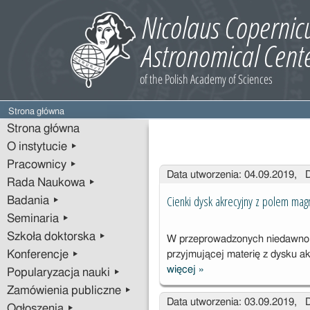
Strona główna
Strona główna
O instytucie ▸
Pracownicy ▸
Wpisy
Data utworzenia: 04.09.2019, 
Rada Naukowa ▸
Cienki dysk akrecyjny z polem ma
Badania ▸
Seminaria ▸
Szkoła doktorska ▸
W przeprowadzonych niedawno 
Konferencje ▸
przyjmującej materię z dysku a
więcej
»
Popularyzacja nauki ▸
Cienki dysk
akrecyjny z
Zamówienia publiczne ▸
Data utworzenia: 03.09.2019, 
polem
Ogłoszenia ▸