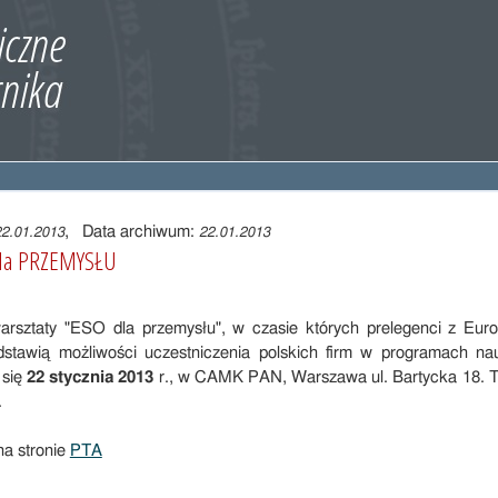
, Data archiwum:
22.01.2013
22.01.2013
dla PRZEMYSŁU
rsztaty "ESO dla przemysłu", w czasie których prelegenci z Eur
dstawią możliwości uczestniczenia polskich firm w programach 
 się
22 stycznia 2013
r., w CAMK PAN, Warszawa ul. Bartycka 18. T
.
na stronie
PTA