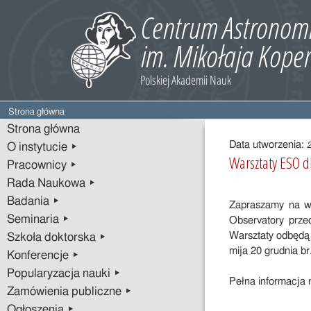
Strona główna
Treść
Strona główna
wpisu
Data utworzenia:
O instytucie ▸
Warsztaty ESO 
Pracownicy ▸
Rada Naukowa ▸
Badania ▸
Zapraszamy na wa
Seminaria ▸
Observatory prze
Warsztaty odbędą
Szkoła doktorska ▸
mija 20 grudnia br
Konferencje ▸
Popularyzacja nauki ▸
Pełna informacja 
Zamówienia publiczne ▸
Ogłoszenia ▸