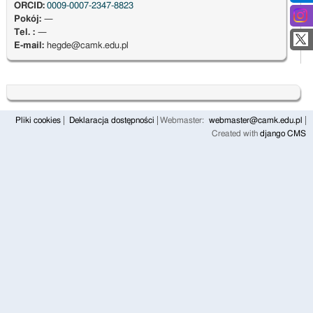
ORCID:
0009-0007-2347-8823
Pokój:
—
Tel. :
—
E-mail:
hegde@camk.edu.pl
Pliki cookies
Deklaracja dostępności
Webmaster:
webmaster@camk.edu.pl
Created with
django CMS