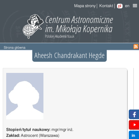
Mapa strony
Kontakt
pl
en
Strona główna
Aheesh Chandrakant Hegde
Stopień/tytuł naukowy:
mgr/mgr inż.
Zakład:
Astrocent (Warszawa)