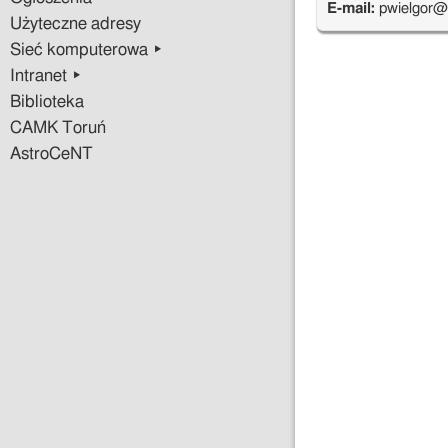
E-mail:
pwielgor@
Użyteczne adresy
Sieć komputerowa ▸
Intranet ▸
Biblioteka
CAMK Toruń
AstroCeNT