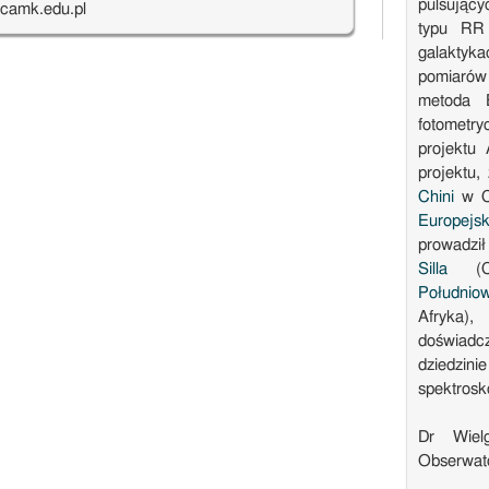
pulsujący
camk.edu.pl
typu RR 
galaktyk
pomiarów 
metoda B
fotometry
projektu
projektu,
Chini
w Ch
Europej
prowadzi
Silla
(Chi
Południo
Afryka),
doświadcz
dziedzi
spektros
Dr Wielg
Obserwato