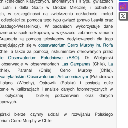
ch (cefeidach klasycznych, anomalnych i II typu, gwiazdach
Lutni i delta Scuti) w Drodze Mlecznej i pobliskich
ach, w szczególności na zwiększeniu dokładności metod
odległości za pomocą tego typu gwiazd (prawo Leavitt oraz
aadego-Wesselinka). W badaniach wykorzystuje dane
czne oraz spektroskopowe, w większości zebrane w ramach
 Araucaria za pomocą teleskopów dedykowanych dla tego
 znajdujących się w
obserwatorium Cerro Murphy im. Rolfa
ile, a także za pomocą instrumentów oferowanych przez
skie Obserwatorium Południowe (ESO)
. Dr Wielgórski
ł obserwacje w obserwatoriach
Las Campanas
(Chile),
La
le), Paranal (Chile), Cerro Murphy (Chile),
woafrykańskim Obserwatorium Astronomicznym
(Południowa
 Loiano (Włochy), Ostrowik (Polska) i posiada duże
enie w kalibracjach i analizie danych fotometrycznych w
nie optycznej i bliskiej podczerwieni oraz danych
kopowych.
órski bierze czynny udział w rozwijaniu Polskiego
rium Cerro Murphy w Chile.