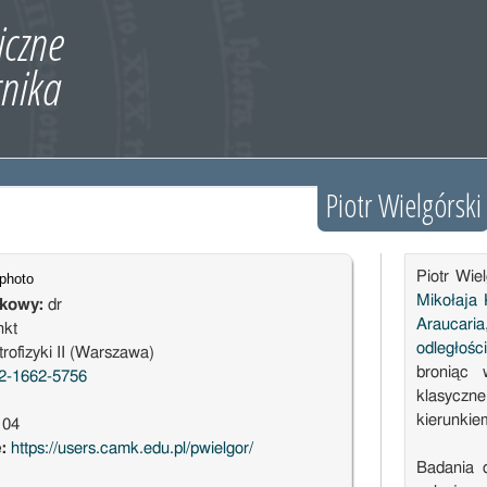
Piotr Wielgórski
Piotr Wie
Mikołaja
ukowy:
dr
Araucaria
nkt
odległości
rofizyki II (Warszawa)
broniąc 
2-1662-5756
klasyczne
kierunki
104
e:
https://users.camk.edu.pl/pwielgor/
Badania 