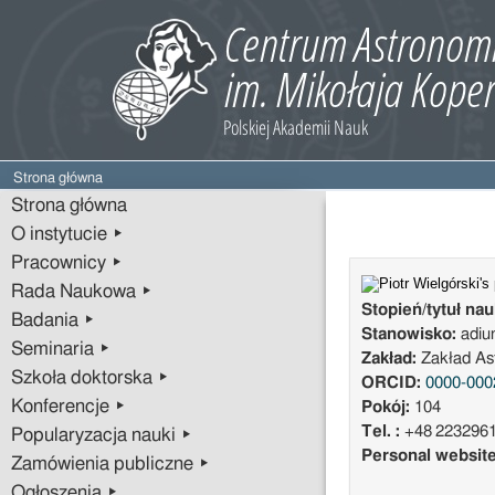
Strona główna
Strona główna
O instytucie ▸
Pracownicy ▸
Rada Naukowa ▸
Stopień/tytuł na
Badania ▸
Stanowisko:
adiu
Seminaria ▸
Zakład:
Zakład Ast
Szkoła doktorska ▸
ORCID:
0000-000
Konferencje ▸
Pokój:
104
Tel. :
+48 223296
Popularyzacja nauki ▸
Personal websit
Zamówienia publiczne ▸
Ogłoszenia ▸