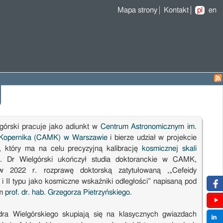
Mapa strony
Kontakt
pl
en
lgórski pracuje jako adiunkt w
Centrum Astronomicznym im.
 Kopernika (CAMK) w Warszawie
i bierze udział w projekcie
, który ma na celu precyzyjną kalibrację
kosmicznej skali
. Dr Wielgórski ukończył studia doktoranckie w CAMK,
w 2022 r. rozprawę doktorską zatytułowaną ,„Cefeidy
 i II typu jako kosmiczne wskaźniki odległości” napisaną pod
em
prof. dr. hab. Grzegorza Pietrzyńskiego
.
dra Wielgórskiego skupiają się na klasycznych gwiazdach