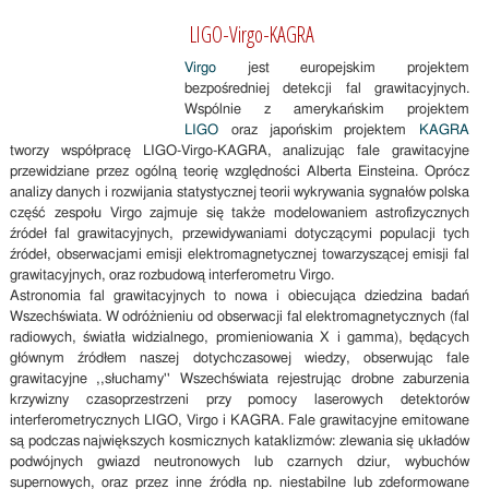
LIGO-Virgo-KAGRA
Virgo
jest europejskim projektem
bezpośredniej detekcji fal grawitacyjnych.
Wspólnie z amerykańskim projektem
LIGO
oraz japońskim projektem
KAGRA
tworzy współpracę LIGO-Virgo-KAGRA, analizując fale grawitacyjne
przewidziane przez ogólną teorię względności Alberta Einsteina. Oprócz
analizy danych i rozwijania statystycznej teorii wykrywania sygnałów polska
część zespołu Virgo zajmuje się także modelowaniem astrofizycznych
źródeł fal grawitacyjnych, przewidywaniami dotyczącymi populacji tych
źródeł, obserwacjami emisji elektromagnetycznej towarzyszącej emisji fal
grawitacyjnych, oraz rozbudową interferometru Virgo.
Astronomia fal grawitacyjnych to nowa i obiecująca dziedzina badań
Wszechświata. W odróżnieniu od obserwacji fal elektromagnetycznych (fal
radiowych, światła widzialnego, promieniowania X i gamma), będących
głównym źródłem naszej dotychczasowej wiedzy, obserwując fale
grawitacyjne ,,słuchamy'' Wszechświata rejestrując drobne zaburzenia
krzywizny czasoprzestrzeni przy pomocy laserowych detektorów
interferometrycznych LIGO, Virgo i KAGRA. Fale grawitacyjne emitowane
są podczas największych kosmicznych kataklizmów: zlewania się układów
podwójnych gwiazd neutronowych lub czarnych dziur, wybuchów
supernowych, oraz przez inne źródła np. niestabilne lub zdeformowane