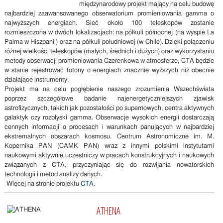
międzynarodowy projekt mający na celu budowę
najbardziej zaawansowanego obserwatorium promieniowania gamma o
najwyższych energiach. Sieć około 100 teleskopów zostanie
rozmieszczona w dwóch lokalizacjach: na półkuli północnej (na wyspie La
Palma w Hiszpanii) oraz na półkuli południowej (w Chile). Dzięki połączeniu
różnej wielkości teleskopów (małych, średnich i dużych) oraz wykorzystaniu
metody obserwacji promieniowania Czerenkowa w atmosferze, CTA będzie
w stanie rejestrować fotony o energiach znacznie wyższych niż obecnie
działające instrumenty.
Projekt ma na celu pogłębienie naszego zrozumienia Wszechświata
poprzez szczegółowe badanie najenergetyczniejszych zjawisk
astrofizycznych, takich jak pozostałości po supernowych, centra aktywnych
galaktyk czy rozbłyski gamma. Obserwacje wysokich energii dostarczają
cennych informacji o procesach i warunkach panujących w najbardziej
ekstremalnych obszarach kosmosu. Centrum Astronomiczne im. M.
Kopernika PAN (CAMK PAN) wraz z innymi polskimi instytutami
naukowymi aktywnie uczestniczy w pracach konstrukcyjnych i naukowych
związanych z CTA, przyczyniając się do rozwijania nowatorskich
technologii i metod analizy danych.
Więcej na stronie projektu
CTA
.
ATHENA