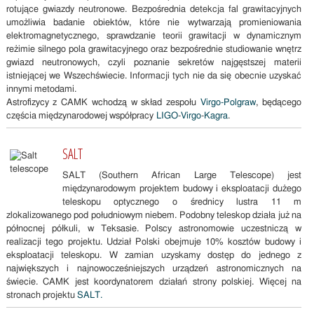
rotujące gwiazdy neutronowe. Bezpośrednia detekcja fal grawitacyjnych
umożliwia badanie obiektów, które nie wytwarzają promieniowania
elektromagnetycznego, sprawdzanie teorii grawitacji w dynamicznym
reżimie silnego pola grawitacyjnego oraz bezpośrednie studiowanie wnętrz
gwiazd neutronowych, czyli poznanie sekretów najgęstszej materii
istniejącej we Wszechświecie. Informacji tych nie da się obecnie uzyskać
innymi metodami.
Astrofizycy z CAMK wchodzą w skład zespołu
Virgo-Polgraw
, będącego
częścia międzynarodowej współpracy
LIGO
-
Virgo
-
Kagra
.
SALT
SALT (Southern African Large Telescope) jest
międzynarodowym projektem budowy i eksploatacji dużego
teleskopu optycznego o średnicy lustra 11 m
zlokalizowanego pod południowym niebem. Podobny teleskop działa już na
północnej półkuli, w Teksasie. Polscy astronomowie uczestniczą w
realizacji tego projektu. Udział Polski obejmuje 10% kosztów budowy i
eksploatacji teleskopu. W zamian uzyskamy dostęp do jednego z
największych i najnowocześniejszych urządzeń astronomicznych na
świecie. CAMK jest koordynatorem działań strony polskiej. Więcej na
stronach projektu
SALT.