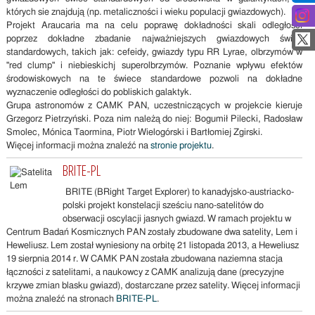
których sie znajdują (np. metaliczności i wieku populacji gwiazdowych).
Projekt Araucaria ma na celu poprawę dokładności skali odległości
poprzez dokładne zbadanie najważniejszych gwiazdowych świec
standardowych, takich jak: cefeidy, gwiazdy typu RR Lyrae, olbrzymów w
"red clump" i niebieskichj superolbrzymów. Poznanie wpływu efektów
środowiskowych na te świece standardowe pozwoli na dokładne
wyznaczenie odległości do pobliskich galaktyk.
Grupa astronomów z CAMK PAN, uczestniczących w projekcie kieruje
Grzegorz Pietrzyński. Poza nim należą do niej: Bogumił Pilecki, Radosław
Smolec, Mónica Taormina, Piotr Wielogórski i Bartłomiej Zgirski.
Więcej informacji można znaleźć na
stronie projektu
.
BRITE-PL
BRITE (BRight Target Explorer) to kanadyjsko-austriacko-
polski projekt konstelacji sześciu nano-satelitów do
obserwacji oscylacji jasnych gwiazd. W ramach projektu w
Centrum Badań Kosmicznych PAN zostały zbudowane dwa satelity, Lem i
Heweliusz. Lem został wyniesiony na orbitę 21 listopada 2013, a Heweliusz
19 sierpnia 2014 r. W CAMK PAN została zbudowana naziemna stacja
łączności z satelitami, a naukowcy z CAMK analizują dane (precyzyjne
krzywe zmian blasku gwiazd), dostarczane przez satelity. Więcej informacji
można znaleźć na stronach
BRITE-PL
.