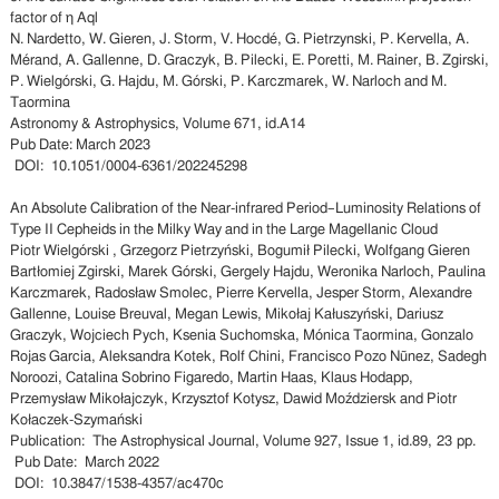
factor of η Aql
N. Nardetto, W. Gieren, J. Storm, V. Hocdé, G. Pietrzynski, P. Kervella, A.
Mérand, A. Gallenne, D. Graczyk, B. Pilecki, E. Poretti, M. Rainer, B. Zgirski,
P. Wielgórski, G. Hajdu, M. Górski, P. Karczmarek, W. Narloch and M.
Taormina
Astronomy & Astrophysics, Volume 671, id.A14
Pub Date: March 2023
DOI: 10.1051/0004-6361/202245298
An Absolute Calibration of the Near-infrared Period–Luminosity Relations of
Type II Cepheids in the Milky Way and in the Large Magellanic Cloud
Piotr Wielgórski , Grzegorz Pietrzyński, Bogumił Pilecki, Wolfgang Gieren
Bartłomiej Zgirski, Marek Górski, Gergely Hajdu, Weronika Narloch, Paulina
Karczmarek, Radosław Smolec, Pierre Kervella, Jesper Storm, Alexandre
Gallenne, Louise Breuval, Megan Lewis, Mikołaj Kałuszyński, Dariusz
Graczyk, Wojciech Pych, Ksenia Suchomska, Mónica Taormina, Gonzalo
Rojas Garcia, Aleksandra Kotek, Rolf Chini, Francisco Pozo Nũnez, Sadegh
Noroozi, Catalina Sobrino Figaredo, Martin Haas, Klaus Hodapp,
Przemysław Mikołajczyk, Krzysztof Kotysz, Dawid Moździersk and Piotr
Kołaczek-Szymański
Publication: The Astrophysical Journal, Volume 927, Issue 1, id.89, 23 pp.
Pub Date: March 2022
DOI: 10.3847/1538-4357/ac470c