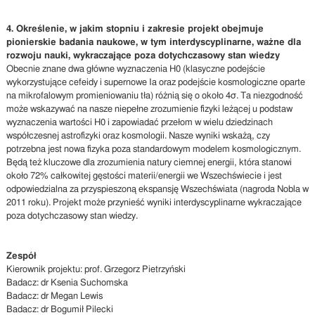
4. Określenie, w jakim stopniu i zakresie projekt obejmuje
pionierskie badania naukowe, w tym interdyscyplinarne, ważne dla
rozwoju nauki, wykraczające poza dotychczasowy stan wiedzy
Obecnie znane dwa główne wyznaczenia H0 (klasyczne podejście
wykorzystujące cefeidy i supernowe Ia oraz podejście kosmologiczne oparte
na mikrofalowym promieniowaniu tła) różnią się o około 4σ. Ta niezgodność
może wskazywać na nasze niepełne zrozumienie fizyki leżącej u podstaw
wyznaczenia wartości H0 i zapowiadać przełom w wielu dziedzinach
współczesnej astrofizyki oraz kosmologii. Nasze wyniki wskażą, czy
potrzebna jest nowa fizyka poza standardowym modelem kosmologicznym.
Będą też kluczowe dla zrozumienia natury ciemnej energii, która stanowi
około 72% całkowitej gęstości materii/energii we Wszechświecie i jest
odpowiedzialna za przyspieszoną ekspansję Wszechświata (nagroda Nobla w
2011 roku). Projekt może przynieść wyniki interdyscyplinarne wykraczające
poza dotychczasowy stan wiedzy.
Zespół
Kierownik projektu: prof. Grzegorz Pietrzyński
Badacz: dr Ksenia Suchomska
Badacz: dr Megan Lewis
Badacz: dr Bogumił Pilecki