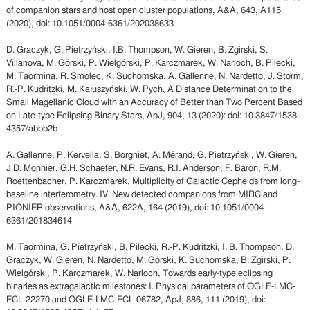
of companion stars and host open cluster populations, A&A, 643, A115
(2020), doi: 10.1051/0004-6361/202038633
D. Graczyk, G. Pietrzyński, I.B. Thompson, W. Gieren, B. Zgirski, S.
Villanova, M. Górski, P. Wielgórski, P. Karczmarek, W. Narloch, B. Pilecki,
M. Taormina, R. Smolec, K. Suchomska, A. Gallenne, N. Nardetto, J. Storm,
R.-P. Kudritzki, M. Kałuszyński, W. Pych, A Distance Determination to the
Small Magellanic Cloud with an Accuracy of Better than Two Percent Based
on Late-type Eclipsing Binary Stars, ApJ, 904, 13 (2020): doi: 10.3847/1538-
4357/abbb2b
A. Gallenne, P. Kervella, S. Borgniet, A. Mérand, G. Pietrzyński, W. Gieren,
J.D. Monnier, G.H. Schaefer, N.R. Evans, R.I. Anderson, F. Baron, R.M.
Roettenbacher, P. Karczmarek, Multiplicity of Galactic Cepheids from long-
baseline interferometry. IV. New detected companions from MIRC and
PIONIER observations, A&A, 622A, 164 (2019), doi: 10.1051/0004-
6361/201834614
M. Taormina, G. Pietrzyński, B. Pilecki, R.-P. Kudritzki, I. B. Thompson, D.
Graczyk, W. Gieren, N. Nardetto, M. Górski, K. Suchomska, B. Zgirski, P.
Wielgórski, P. Karczmarek, W. Narloch, Towards early-type eclipsing
binaries as extragalactic milestones: I. Physical parameters of OGLE-LMC-
ECL-22270 and OGLE-LMC-ECL-06782, ApJ, 886, 111 (2019), doi: