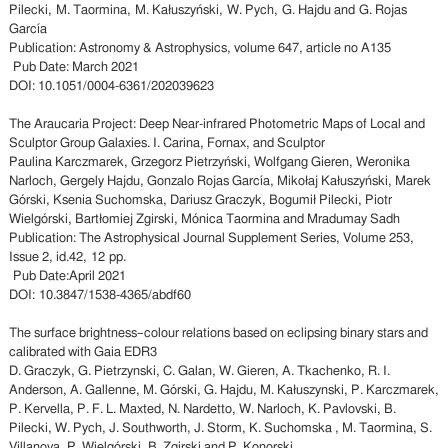
Pilecki, M. Taormina, M. Kałuszyński, W. Pych, G. Hajdu and G. Rojas
García
Publication: Astronomy & Astrophysics, volume 647, article no A135
Pub Date: March 2021
DOI: 10.1051/0004-6361/202039623
The Araucaria Project: Deep Near-infrared Photometric Maps of Local and
Sculptor Group Galaxies. I. Carina, Fornax, and Sculptor
Paulina Karczmarek, Grzegorz Pietrzyński, Wolfgang Gieren, Weronika
Narloch, Gergely Hajdu, Gonzalo Rojas García, Mikołaj Kałuszyński, Marek
Górski, Ksenia Suchomska, Dariusz Graczyk, Bogumił Pilecki, Piotr
Wielgórski, Bartłomiej Zgirski, Mónica Taormina and Mradumay Sadh
Publication: The Astrophysical Journal Supplement Series, Volume 253,
Issue 2, id.42, 12 pp.
Pub Date:April 2021
DOI: 10.3847/1538-4365/abdf60
The surface brightness–colour relations based on eclipsing binary stars and
calibrated with Gaia EDR3
D. Graczyk, G. Pietrzynski, C. Galan, W. Gieren, A. Tkachenko, R. I.
Anderson, A. Gallenne, M. Górski, G. Hajdu, M. Kałuszynski, P. Karczmarek,
P. Kervella, P. F. L. Maxted, N. Nardetto, W. Narloch, K. Pavlovski, B.
Pilecki, W. Pych, J. Southworth, J. Storm, K. Suchomska , M. Taormina, S.
Villanova, P. Wielgórski, B. Zgirski and P. Konorski