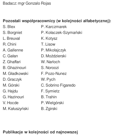
Badacz: mgr Gonzalo Rojas
Pozostali współpracownicy (w kolejności alfabetycznej):
S. Blex
P. Karczmarek
S. Borgniet
P. Kołaczek-Szymański
L. Breuval
K. Kotysz
R. Chini
T. Lisow
A. Gallenne
P. Mikołajczyk
C. Gałan
D. Moździerski
Z. Ghaffari
W. Narloch
B. Ghazinouri
S. Noroozi
M. Gładkowski
F. Pozo-Nunez
D. Graczyk
W. Pych
M. Górski
C. Sobrino Figaredo
G. Hajdu
F. Symietz
G. Hazinouri
B. Trahin
V. Hocde
P. Wielgórski
M. Kałuszyński
B. Zgirski
Publikacje w kolejności od najnowszej