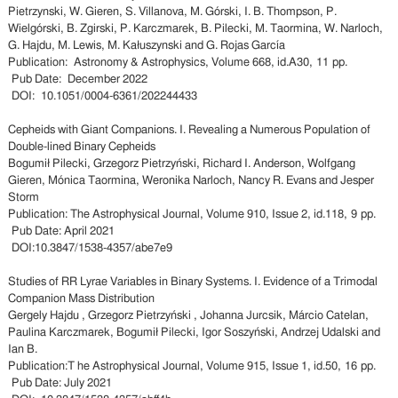
Pietrzynski, W. Gieren, S. Villanova, M. Górski, I. B. Thompson, P.
Wielgórski, B. Zgirski, P. Karczmarek, B. Pilecki, M. Taormina, W. Narloch,
G. Hajdu, M. Lewis, M. Kałuszynski and G. Rojas García
Publication: Astronomy & Astrophysics, Volume 668, id.A30, 11 pp.
Pub Date: December 2022
DOI: 10.1051/0004-6361/202244433
Cepheids with Giant Companions. I. Revealing a Numerous Population of
Double-lined Binary Cepheids
Bogumił Pilecki, Grzegorz Pietrzyński, Richard I. Anderson, Wolfgang
Gieren, Mónica Taormina, Weronika Narloch, Nancy R. Evans and Jesper
Storm
Publication: The Astrophysical Journal, Volume 910, Issue 2, id.118, 9 pp.
Pub Date: April 2021
DOI:10.3847/1538-4357/abe7e9
Studies of RR Lyrae Variables in Binary Systems. I. Evidence of a Trimodal
Companion Mass Distribution
Gergely Hajdu , Grzegorz Pietrzyński , Johanna Jurcsik, Márcio Catelan,
Paulina Karczmarek, Bogumił Pilecki, Igor Soszyński, Andrzej Udalski and
Ian B.
Publication:T he Astrophysical Journal, Volume 915, Issue 1, id.50, 16 pp.
Pub Date: July 2021