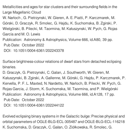
Metallicities and ages for star clusters and their surrounding fields in the
Large Magellanic Cloud
W. Narloch , G. Pietrzynski, W. Gieren, A. E. Piatti, P. Karczmarek, M.
Górski, D. Graczyk, R. Smolec, G. Hajdu, K. Suchomska, B. Zgirski, P.
Wielgórski, B. Pilecki, M. Taormina, M. Kałuszynski, W. Pych, G. Rojas
García and M. O. Lewis
Publication: Astronomy & Astrophysics, Volume 666, id.A80, 39 pp.
Pub Date: October 2022
DOI: 10.1051/0004-6361/202243378
Surface brightness-colour relations of dwarf stars from detached eclipsing
binaries.
D. Graczyk, G. Pietrzynski, C. Galan, J. Southworth, W. Gieren, M.
Kałuszynski, B. Zgirski, A. Gallenne, M. Górski, G. Hajdu, P. Karczmarek, P.
Kervella, P. F. L. Maxted, N. Nardetto, W. Narloch, B. Pilecki, W. Pych, G.
Rojas Garcia, J. Storm, K. Suchomska, M. Taormina, and P. Wielgórski
Publication: Astronomy & Astrophysics, Volume 666, id.A128, 17 pp.
Pub Date: October 2022
DOI: 10.1051/0004-6361/202244122
Evolved eclipsing binary systems in the Galactic bulge: Precise physical and
orbital parameters of OGLE-BLG-ECL-305487 and OGLE-BLG-ECL-116218
K. Suchomska, D. Graczyk, C. Gałan, O. Ziółkowska, R. Smolec, G.