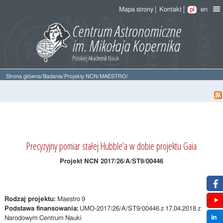
Mapa strony
Kontakt
pl
en
Strona główna
/
Badania
/
Projekty NCN
/
MAESTRO
/
Precyzyjny pomiar stałej Hubble'a w dobie projektu Gaia
Precyzyjny pomiar stałej Hubble'a w dobie projektu Gaia
Projekt NCN 2017/26/A/ST9/00446
Rodzaj projektu:
Maestro 9
Podstawa finansowania:
UMO-2017/26/A/ST9/00446 z 17.04.2018 z
Narodowym Centrum Nauki