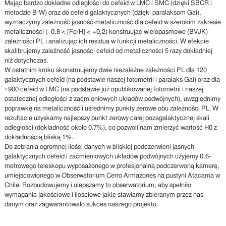
Mając bardzo dokładne odległości do cefeid w LMC i SMC (dzięki SBCR i
metodzie B-W) oraz do cefeid galaktycznych (dzięki paralaksom Gai),
wyznaczymy zależność jasność-metaliczność dla cefeid w szerokim zakresie
metaliczności (–0,8 < [Fe/H] < +0,2) konstruując wielopasmowe (BVJK)
zależności PL i analizując ich residua w funkcji metaliczności. W efekcie
skalibrujemy zależność jasności cefeid od metaliczności 5 razy dokładniej
niż dotychczas.
W ostatnim kroku skonstruujemy dwie niezależne zależności PL dla 120
galaktycznych cefeid (na podstawie naszej fotometrii i paralaks Gai) oraz dla
~900 cefeid w LMC (na podstawie już opublikowanej fotometrii i naszej
ostatecznej odległości z zaćmieniowych układów podwójnych), uwzględnimy
poprawkę na metaliczność i uśrednimy punkty zerowe obu zależności PL. W
rezultacie uzyskamy najlepszy punkt zerowy całej pozagalaktycznej skali
odległości (dokładność około 0.7%), co pozwoli nam zmierzyć wartość H0 z
dokładnością bliską 1%.
Do zebrania ogromnej ilości danych w bliskiej podczerwieni jasnych
galaktycznych cefeid i zaćmieniowych układów podwójnych użyjemy 0,6-
metrowego teleskopu wyposażonego w profesjonalną podczerwoną kamerę,
umiejscowionego w Obserwatorium Cerro Armazones na pustyni Atacama w
Chile. Rozbudowujemy i ulepszamy to obserwatorium, aby spełniło
wymagania jakościowe i ilościowe jakie stawiamy zbieranym przez nas
danym oraz zagwarantowało sukces naszego projektu.