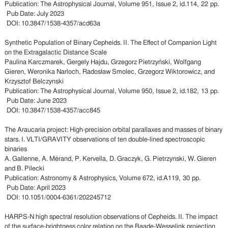
Publication: The Astrophysical Journal, Volume 951, Issue 2, id.114, 22 pp.
Pub Date: July 2023
DOI: 10.3847/1538-4357/acd63a
Synthetic Population of Binary Cepheids. II. The Effect of Companion Light
on the Extragalactic Distance Scale
Paulina Karczmarek, Gergely Hajdu, Grzegorz Pietrzyński, Wolfgang
Gieren, Weronika Narloch, Radosław Smolec, Grzegorz Wiktorowicz, and
Krzysztof Belczynski
Publication: The Astrophysical Journal, Volume 950, Issue 2, id.182, 13 pp.
Pub Date: June 2023
DOI: 10.3847/1538-4357/acc845
The Araucaria project: High-precision orbital parallaxes and masses of binary
stars. I. VLTI/GRAVITY observations of ten double-lined spectroscopic
binaries
A. Gallenne, A. Mérand, P. Kervella, D. Graczyk, G. Pietrzynski, W. Gieren
and B. Pilecki
Publication: Astronomy & Astrophysics, Volume 672, id.A119, 30 pp.
Pub Date: April 2023
DOI: 10.1051/0004-6361/202245712
HARPS-N high spectral resolution observations of Cepheids. II. The impact
of the surface-brightness color relation on the Baade-Wesselink projection