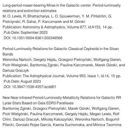
Long-period maser-bearing Miras in the Galactic center. Period-luminosity
relations and extinction estimates
M. O. Lewis, R. Bhattacharya, L. O. Sjouwerman, Y. M. Pihlström, G.
Pietrzynski, R. Sahai, P. Karczmarek and M. Górski
Publication: Astronomy & Astrophysics, Volume 677, id.A153, 14 pp.
Pub Date: September 2023
DOI: 10.1051/0004-6361/202346568
Period-Luminosity Relations for Galactic Classical Cepheids in the Sloan
Bands
Weronika Narloch, Gergely Hajdu, Grzegorz Pietrzyński, Wolfgang Gieren,
Piotr Wielgórski, Bartłomiej Zgirski, Paulina Karczmarek, Marek Górski, and
Dariusz Graczyk
Publication: The Astrophysical Journal, Volume 953, Issue 1, id.14, 15 pp.
Pub Date: August 2023
DOI: 10.3847/1538-4357/acdd01
New Near-infrared Period-Luminosity-Metallicity Relations for Galactic RR
Lyrae Stars Based on Gaia EDR3 Parallaxes
Bartłomiej Zgirski, Grzegorz Pietrzyński, Marek Górski, Wolfgang Gieren,
Piotr Wielgórski, Paulina Karczmarek, Gergely Hajdu, Megan Lewis, Rolf
Chini, Dariusz Graczyk, Mikołaj Kałuszyński, Weronika Narloch, Bogumił
Pilecki, Gonzalo Rojas García, Ksenia Suchomska, and Mónica Taormina