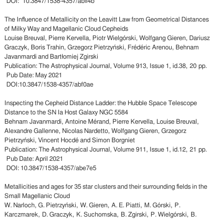
DOI: 10.3847/1538-4357/abff4b
The Influence of Metallicity on the Leavitt Law from Geometrical Distances
of Milky Way and Magellanic Cloud Cepheids
Louise Breuval, Pierre Kervella, Piotr Wielgórski, Wolfgang Gieren, Dariusz
Graczyk, Boris Trahin, Grzegorz Pietrzyński, Frédéric Arenou, Behnam
Javanmardi and Bartłomiej Zgirski
Publication: The Astrophysical Journal, Volume 913, Issue 1, id.38, 20 pp.
Pub Date: May 2021
DOI:10.3847/1538-4357/abf0ae
Inspecting the Cepheid Distance Ladder: the Hubble Space Telescope
Distance to the SN Ia Host Galaxy NGC 5584
Behnam Javanmardi, Antoine Mérand, Pierre Kervella, Louise Breuval,
Alexandre Gallenne, Nicolas Nardetto, Wolfgang Gieren, Grzegorz
Pietrzyński, Vincent Hocdé and Simon Borgniet
Publication: The Astrophysical Journal, Volume 911, Issue 1, id.12, 21 pp.
Pub Date: April 2021
DOI: 10.3847/1538-4357/abe7e5
Metallicities and ages for 35 star clusters and their surrounding fields in the
Small Magellanic Cloud
W. Narloch, G. Pietrzyński, W. Gieren, A. E. Piatti, M. Górski, P.
Karczmarek, D. Graczyk, K. Suchomska, B. Zgirski, P. Wielgórski, B.