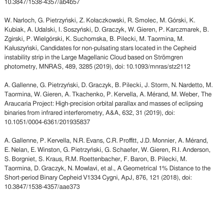
10.3847/1538-4357/ab4b57
W. Narloch, G. Pietrzyński, Z. Kołaczkowski, R. Smolec, M. Górski, K.
Kubiak, A. Udalski, I. Soszyński, D. Graczyk, W. Gieren, P. Karczmarek, B.
Zgirski, P. Wielgórski, K. Suchomska, B. Pilecki, M. Taormina, M.
Kałuszyński, Candidates for non-pulsating stars located in the Cepheid
instability strip in the Large Magellanic Cloud based on Strömgren
photometry, MNRAS, 489, 3285 (2019), doi: 10.1093/mnras/stz2112
A. Gallenne, G. Pietrzyński, D. Graczyk, B. Pilecki, J. Storm, N. Nardetto, M.
Taormina, W. Gieren, A. Tkachenko, P. Kervella, A. Mérand, M. Weber, The
Araucaria Project: High-precision orbital parallax and masses of eclipsing
binaries from infrared interferometry, A&A, 632, 31 (2019), doi:
10.1051/0004-6361/201935837
A. Gallenne, P. Kervella, N.R. Evans, C.R. Proffitt, J.D. Monnier, A. Mérand,
E. Nelan, E. Winston, G. Pietrzyński, G. Schaefer, W. Gieren, R.I. Anderson,
S. Borgniet, S. Kraus, R.M. Roettenbacher, F. Baron, B. Pilecki, M.
Taormina, D. Graczyk, N. Mowlavi, et al., A Geometrical 1% Distance to the
Short-period Binary Cepheid V1334 Cygni, ApJ, 876, 121 (2018), doi:
10.3847/1538-4357/aae373