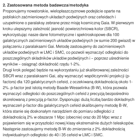
2. Zastosowana metoda badawcza/metodyka
Proponujemy nowatorskie, wielopłaszczyznowe podejście oparte na
pobliskich zaćmieniowych układach podwójnych oraz cefeidach i
uzupełnione o paralaksy zebrane przez misję kosmiczną Gaia. W pierwszym
kroku ulepszymy zależność jasność powierzchniowa-kolor (SBCR),
wykorzystując nasze dane fotometryczne i spektroskopowe dla 100
galaktycznych zaćmieniowych układów podwójnych (w sumie 200 gwiazd) w
połączeniu z paralaksami Gai. Metodę zastosujemy do zaćmieniowych
układów podwójnych w LMC i SMC, co pozwoli wyznaczyć odległości do
poszczególnych składników układów podwójnych i – poprzez uśrednienie
wyników – osiągnąć dokładność rzędu 1-2%.
Drugi krok polegać będzie na wykorzystaniu już skalibrowanej zależności
SBCR wraz z paralaksami Gai, aby wyznaczyć współczynniki projekcji (p-
factors) dla 120 galaktycznych cefeid, z oczekiwaną dokładnością około 1-
2%. p-factor jest istotą metody Baade-Wesselinka (B-W), która pozwala
wyznaczyć odległości do poszczególnych cefeid z precyzją bezpośrednio
skorelowaną z precyzją p-factor. Dysponując dużą liczbą bardzo dokładnych
wyznaczeń p-factor dla galaktycznych cefeid skalibrujemy metodę B-W,
która stanie się doskonałym narzędziem do pomiaru odległości z
dokładnością 2% w obszarze 1 Mpc (obecnie) oraz do 20 Mpc wraz z
pojawieniem się w przyszłości nowej klasy ekstremalnie dużych teleskopów.
Następnie zastosujemy metodę B-W do zmierzenia z 2% dokładnością
indywidualnych odległości do 40 i 35 cefeid w LMC i SMC.