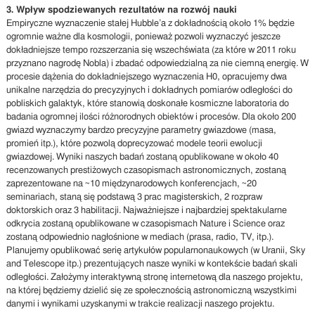
3. Wpływ spodziewanych rezultatów na rozwój nauki
Empiryczne wyznaczenie stałej Hubble’a z dokładnością około 1% będzie
ogromnie ważne dla kosmologii, ponieważ pozwoli wyznaczyć jeszcze
dokładniejsze tempo rozszerzania się wszechświata (za które w 2011 roku
przyznano nagrodę Nobla) i zbadać odpowiedzialną za nie ciemną energię. W
procesie dążenia do dokładniejszego wyznaczenia H0, opracujemy dwa
unikalne narzędzia do precyzyjnych i dokładnych pomiarów odległości do
pobliskich galaktyk, które stanowią doskonałe kosmiczne laboratoria do
badania ogromnej ilości różnorodnych obiektów i procesów. Dla około 200
gwiazd wyznaczymy bardzo precyzyjne parametry gwiazdowe (masa,
promień itp.), które pozwolą doprecyzować modele teorii ewolucji
gwiazdowej. Wyniki naszych badań zostaną opublikowane w około 40
recenzowanych prestiżowych czasopismach astronomicznych, zostaną
zaprezentowane na ~10 międzynarodowych konferencjach, ~20
seminariach, staną się podstawą 3 prac magisterskich, 2 rozpraw
doktorskich oraz 3 habilitacji. Najważniejsze i najbardziej spektakularne
odkrycia zostaną opublikowane w czasopismach Nature i Science oraz
zostaną odpowiednio nagłośnione w mediach (prasa, radio, TV, itp.).
Planujemy opublikować serię artykułów popularnonaukowych (w Uranii, Sky
and Telescope itp.) prezentujących nasze wyniki w kontekście badań skali
odległości. Założymy interaktywną stronę internetową dla naszego projektu,
na której będziemy dzielić się ze społecznością astronomiczną wszystkimi
danymi i wynikami uzyskanymi w trakcie realizacji naszego projektu.