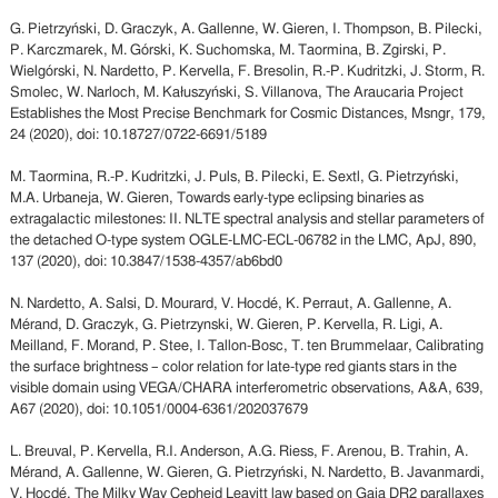
G. Pietrzyński, D. Graczyk, A. Gallenne, W. Gieren, I. Thompson, B. Pilecki,
P. Karczmarek, M. Górski, K. Suchomska, M. Taormina, B. Zgirski, P.
Wielgórski, N. Nardetto, P. Kervella, F. Bresolin, R.-P. Kudritzki, J. Storm, R.
Smolec, W. Narloch, M. Kałuszyński, S. Villanova, The Araucaria Project
Establishes the Most Precise Benchmark for Cosmic Distances, Msngr, 179,
24 (2020), doi: 10.18727/0722-6691/5189
M. Taormina, R.-P. Kudritzki, J. Puls, B. Pilecki, E. Sextl, G. Pietrzyński,
M.A. Urbaneja, W. Gieren, Towards early-type eclipsing binaries as
extragalactic milestones: II. NLTE spectral analysis and stellar parameters of
the detached O-type system OGLE-LMC-ECL-06782 in the LMC, ApJ, 890,
137 (2020), doi: 10.3847/1538-4357/ab6bd0
N. Nardetto, A. Salsi, D. Mourard, V. Hocdé, K. Perraut, A. Gallenne, A.
Mérand, D. Graczyk, G. Pietrzynski, W. Gieren, P. Kervella, R. Ligi, A.
Meilland, F. Morand, P. Stee, I. Tallon-Bosc, T. ten Brummelaar, Calibrating
the surface brightness – color relation for late-type red giants stars in the
visible domain using VEGA/CHARA interferometric observations, A&A, 639,
A67 (2020), doi: 10.1051/0004-6361/202037679
L. Breuval, P. Kervella, R.I. Anderson, A.G. Riess, F. Arenou, B. Trahin, A.
Mérand, A. Gallenne, W. Gieren, G. Pietrzyński, N. Nardetto, B. Javanmardi,
V. Hocdé, The Milky Way Cepheid Leavitt law based on Gaia DR2 parallaxes