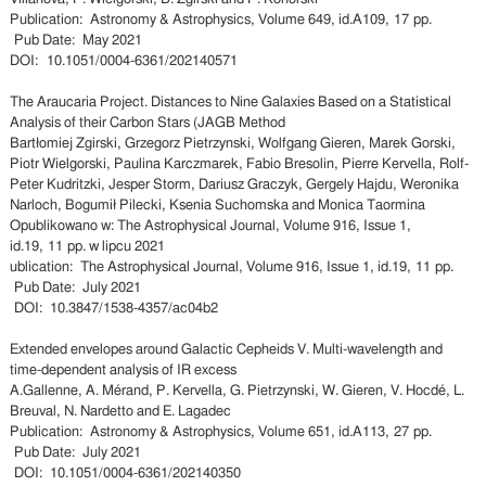
Publication: Astronomy & Astrophysics, Volume 649, id.A109, 17 pp.
Pub Date: May 2021
DOI: 10.1051/0004-6361/202140571
The Araucaria Project. Distances to Nine Galaxies Based on a Statistical
Analysis of their Carbon Stars (JAGB Method
Bartłomiej Zgirski, Grzegorz Pietrzynski, Wolfgang Gieren, Marek Gorski,
Piotr Wielgorski, Paulina Karczmarek, Fabio Bresolin, Pierre Kervella, Rolf-
Peter Kudritzki, Jesper Storm, Dariusz Graczyk, Gergely Hajdu, Weronika
Narloch, Bogumił Pilecki, Ksenia Suchomska and Monica Taormina
Opublikowano w: The Astrophysical Journal, Volume 916, Issue 1,
id.19, 11 pp. w lipcu 2021
ublication: The Astrophysical Journal, Volume 916, Issue 1, id.19, 11 pp.
Pub Date: July 2021
DOI: 10.3847/1538-4357/ac04b2
Extended envelopes around Galactic Cepheids V. Multi-wavelength and
time-dependent analysis of IR excess
A.Gallenne, A. Mérand, P. Kervella, G. Pietrzynski, W. Gieren, V. Hocdé, L.
Breuval, N. Nardetto and E. Lagadec
Publication: Astronomy & Astrophysics, Volume 651, id.A113, 27 pp.
Pub Date: July 2021
DOI: 10.1051/0004-6361/202140350