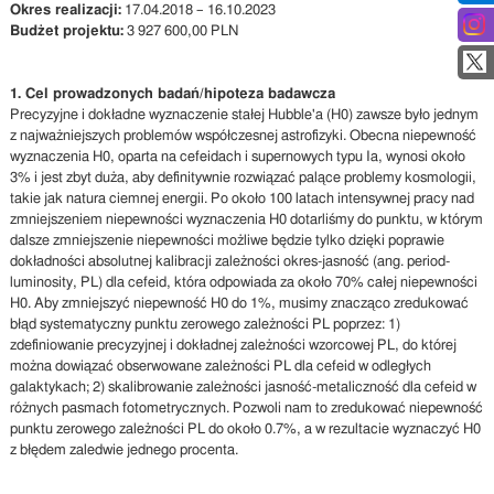
Okres realizacji:
17.04.2018 – 16.10.2023
Budżet projektu:
3 927 600,00 PLN
1. Cel prowadzonych badań/hipoteza badawcza
Precyzyjne i dokładne wyznaczenie stałej Hubble'a (H0) zawsze było jednym
z najważniejszych problemów współczesnej astrofizyki. Obecna niepewność
wyznaczenia H0, oparta na cefeidach i supernowych typu Ia, wynosi około
3% i jest zbyt duża, aby definitywnie rozwiązać palące problemy kosmologii,
takie jak natura ciemnej energii. Po około 100 latach intensywnej pracy nad
zmniejszeniem niepewności wyznaczenia H0 dotarliśmy do punktu, w którym
dalsze zmniejszenie niepewności możliwe będzie tylko dzięki poprawie
dokładności absolutnej kalibracji zależności okres-jasność (ang. period-
luminosity, PL) dla cefeid, która odpowiada za około 70% całej niepewności
H0. Aby zmniejszyć niepewność H0 do 1%, musimy znacząco zredukować
błąd systematyczny punktu zerowego zależności PL poprzez: 1)
zdefiniowanie precyzyjnej i dokładnej zależności wzorcowej PL, do której
można dowiązać obserwowane zależności PL dla cefeid w odległych
galaktykach; 2) skalibrowanie zależności jasność-metaliczność dla cefeid w
różnych pasmach fotometrycznych. Pozwoli nam to zredukować niepewność
punktu zerowego zależności PL do około 0.7%, a w rezultacie wyznaczyć H0
z błędem zaledwie jednego procenta.