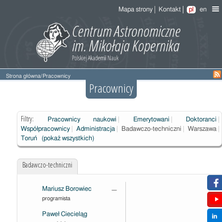
Mapa strony
Kontakt
pl
en
Strona główna
/
Pracownicy
Pracownicy
Filtry:
Pracownicy naukowi
Emerytowani
Doktoranci
Współpracownicy
Administracja
Badawczo-techniczni
Warszawa
Toruń
(pokaż wszystkich)
Badawczo-techniczni
Mariusz Borowiec
—
programista
Paweł Ciecieląg