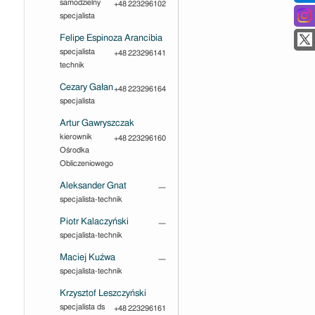
samodzielny
+48 223296102
specjalista
Felipe Espinoza Arancibia
specjalista
+48 223296141
technik
Cezary Gałan
+48 223296164
specjalista
Artur Gawryszczak
kierownik
+48 223296160
Ośrodka
Obliczeniowego
Aleksander Gnat
—
specjalista-technik
Piotr Kalaczyński
—
specjalista-technik
Maciej Kuźwa
—
specjalista-technik
Krzysztof Leszczyński
specjalista ds
+48 223296161