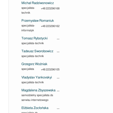
Michał Radziwonowicz
specjalista-
+48 223296168
technik
Przemysław Romaniuk
specjalista-
+48 223296162
informatyk
Tomasz Rybotycki
—
specjalista-technik
Tadeusz Sworobowicz
—
specjalista-technik
Grzegorz Woźniak
specjalista
+48 223296105
Vladyslav Yankovskyi
—
specjalista-technik
Magdalena Zbyszewska
—
samodzielny specjalista ds
serwisu internetowego
Elżbieta Zocłońska
—
specjalista ds.