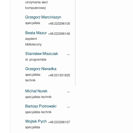
utrzymania sieci
komputerowej
Grzegorz Marciniszyn
specjalista
+48 223296105
Beata Mazur
+48 223296146
asystent
biblioteczny
Stanisław Miszczak
—
st. programista
Grzegorz Nieradka
specjalista-
+48 221201825
technik
Michał Nurek
—
specjalista-technik
Bartosz Piotrowski
—
specjalista-technik
Wojtek Pych
+48 223296107
specjalista