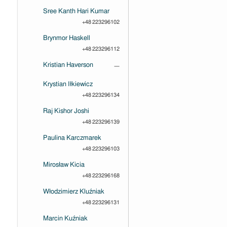
Sree Kanth Hari Kumar
+48 223296102
Brynmor Haskell
+48 223296112
Kristian Haverson
—
Krystian Iłkiewicz
+48 223296134
Raj Kishor Joshi
+48 223296139
Paulina Karczmarek
+48 223296103
Mirosław Kicia
+48 223296168
Włodzimierz Kluźniak
+48 223296131
Marcin Kuźniak