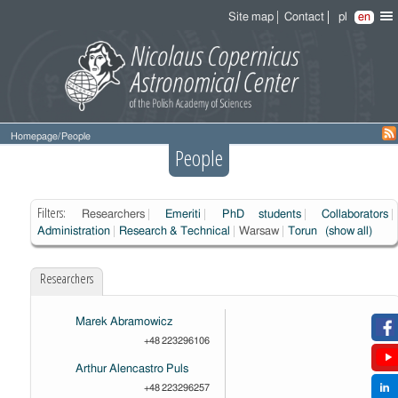
Site map
Contact
pl
en
Homepage
/
People
People
Filters:
Researchers
Emeriti
PhD students
Collaborators
Administration
Research & Technical
Warsaw
Torun
(show all)
Researchers
Marek Abramowicz
+48 223296106
Arthur Alencastro Puls
+48 223296257