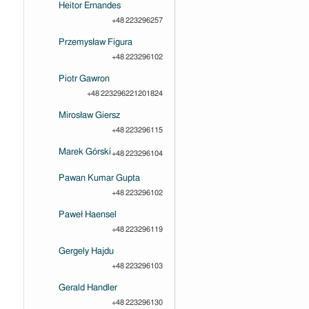
Heitor Ernandes
+48 223296257
Przemysław Figura
+48 223296102
Piotr Gawron
+48 223296221201824
Mirosław Giersz
+48 223296115
Marek Górski
+48 223296104
Pawan Kumar Gupta
+48 223296102
Paweł Haensel
+48 223296119
Gergely Hajdu
+48 223296103
Gerald Handler
+48 223296130