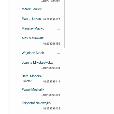
+48 221201823
Marek Lewicki
—
Ewa L. Łokas
+48 223296127
Miroslav Macko
—
Alex Markowitz
+48 223296152
Wojciech Mech
—
Joanna Mikołajewska
+48 223296134
Rafał Moderski
Director
+48 223296111
Paweł Moskalik
+48 223296121
Krzysztof Nalewajko
+48 223296128