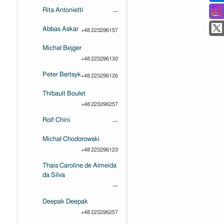
Rita Antonietti
—
Abbas Askar
+48 223296157
Michał Bejger
+48 223296130
Peter Bertsyk
+48 223296126
Thibault Boulet
+48 223296257
Rolf Chini
—
Michał Chodorowski
+48 223296123
Thais Caroline de Almeida
da Silva
—
Deepak Deepak
+48 223296257