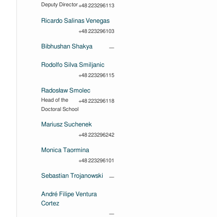
Deputy Director
+48 223296113
Ricardo Salinas Venegas
+48 223296103
Bibhushan Shakya
—
Rodolfo Silva Smiljanic
+48 223296115
Radosław Smolec
Head of the
+48 223296118
Doctoral School
Mariusz Suchenek
+48 223296242
Monica Taormina
+48 223296101
Sebastian Trojanowski
—
André Filipe Ventura
Cortez
—