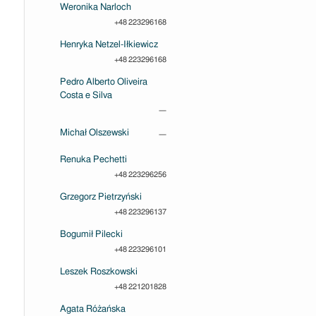
Weronika Narloch
+48 223296168
Henryka Netzel-Iłkiewicz
+48 223296168
Pedro Alberto Oliveira
Costa e Silva
—
Michał Olszewski
—
Renuka Pechetti
+48 223296256
Grzegorz Pietrzyński
+48 223296137
Bogumił Pilecki
+48 223296101
Leszek Roszkowski
+48 221201828
Agata Różańska