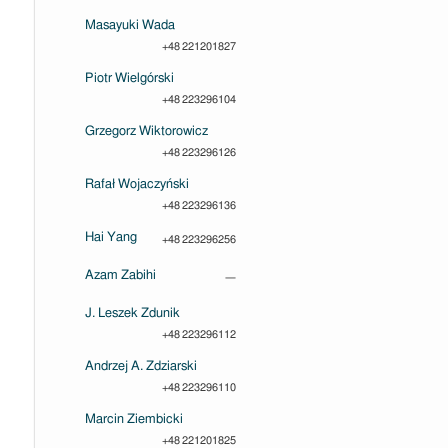
Masayuki Wada
+48 221201827
Piotr Wielgórski
+48 223296104
Grzegorz Wiktorowicz
+48 223296126
Rafał Wojaczyński
+48 223296136
Hai Yang
+48 223296256
Azam Zabihi
—
J. Leszek Zdunik
+48 223296112
Andrzej A. Zdziarski
+48 223296110
Marcin Ziembicki
+48 221201825