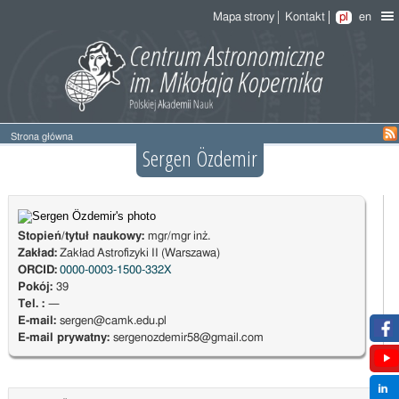
Mapa strony
Kontakt
pl
en
Strona główna
Sergen Özdemir
Stopień/tytuł naukowy:
mgr/mgr inż.
Zakład:
Zakład Astrofizyki II (Warszawa)
ORCID:
0000-0003-1500-332X
Pokój:
39
Tel. :
—
E-mail:
sergen@camk.edu.pl
E-mail prywatny:
sergenozdemir58@gmail.com