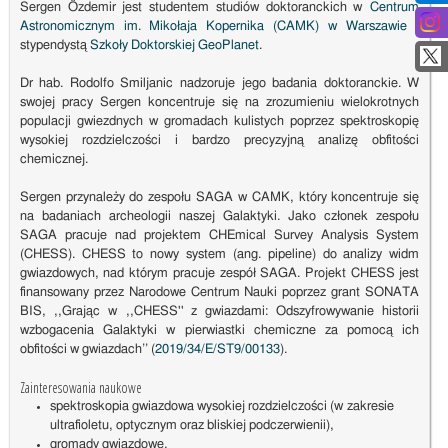
Sergen Özdemir jest studentem studiów doktoranckich w
Centrum
Astronomicznym im. Mikołaja Kopernika (CAMK) w Warszawie
i
stypendystą
Szkoły Doktorskiej GeoPlanet
.
Dr hab. Rodolfo Smiljanic nadzoruje jego badania doktoranckie. W
swojej pracy Sergen koncentruje się na zrozumieniu wielokrotnych
populacji gwiezdnych w gromadach kulistych poprzez spektroskopię
wysokiej rozdzielczości i bardzo precyzyjną analizę obfitości
chemicznej.
Sergen przynależy do zespołu SAGA w CAMK, który koncentruje się
na badaniach archeologii naszej Galaktyki. Jako członek zespołu
SAGA pracuje nad projektem CHEmical Survey Analysis System
(CHESS). CHESS to nowy system (ang. pipeline) do analizy widm
gwiazdowych, nad którym pracuje zespół SAGA. Projekt CHESS jest
finansowany przez Narodowe Centrum Nauki poprzez grant SONATA
BIS, ,,Grając w ,,CHESS'' z gwiazdami: Odszyfrowywanie historii
wzbogacenia Galaktyki w pierwiastki chemiczne za pomocą ich
obfitości w gwiazdach’’ (
2019/34/E/ST9/00133
).
Zainteresowania naukowe
spektroskopia gwiazdowa wysokiej rozdzielczości (w zakresie
ultrafioletu, optycznym oraz bliskiej podczerwienii),
gromady gwiazdowe,