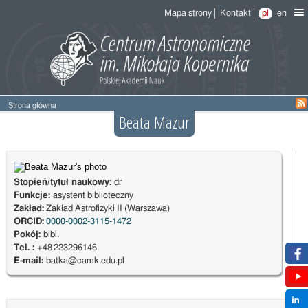
Mapa strony
Kontakt
pl
en
Strona główna
Beata Mazur
Stopień/tytuł naukowy:
dr
Funkcje:
asystent biblioteczny
Zakład:
Zakład Astrofizyki II (Warszawa)
ORCID:
0000-0002-3115-1472
Pokój:
bibl.
Tel. :
+48 223296146
E-mail:
batka@camk.edu.pl