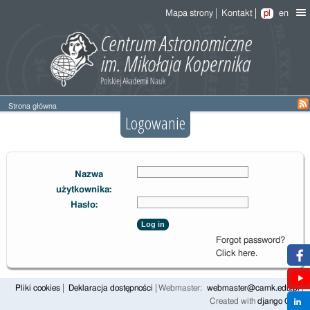
Mapa strony
Kontakt
pl
en
Strona główna
Logowanie
Nazwa
użytkownika:
Hasło:
Log in
Forgot password?
Click here.
Pliki cookies
Deklaracja dostępności
Webmaster:
webmaster@camk.edu.pl
Created with
django CMS