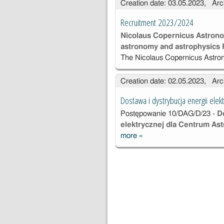
Creation date: 03.05.2023, Arc
Recruitment 2023/2024
Nicolaus Copernicus Astronom
astronomy and astrophysics 
The Nicolaus Copernicus Astro
Creation date: 02.05.2023, Arc
Dostawa i dystrybucja energii elekt
Postępowanie
10/DAG/D/23 -
D
elektrycznej dla Centrum As
more
»
Dostawa i
dystrybucja
energii
elektrycznej