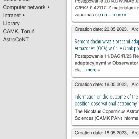
Postępowanie
ZDN.DW.MAB.02
Computer network ▸
CIEKŁY AZOT.
Z materiałami 
zapoznać się
na …
more
»
Intranet ▸
NAJE
POJE
Library
Creation date: 20.05.2023, Arc
NA CI
CAMK, Toruń
AZOT
AstroCeNT
Remont dachu wraz z pracami ada
(ZDN.
Armazones (OCA) w Chile (znak 
.02.202
Postepowanie
11/DAG/R/23 Re
adaptacyjnymi w Obserwator
dla …
more
»
Remont dachu
wraz z pracami
Creation date: 18.05.2023, Arc
adaptacyjnymi
w
Information on the outcome of the 
Obserwatorium
position observational astronomy
Cerro
The Nicolaus Copernicus Astron
Armazones
Sciences (CAMK PAN) informs 
(OCA) w Chile
(znak
Creation date: 18.05.2023, Arc
postępowania: