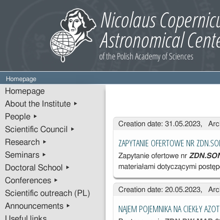
Homepage
Homepage
About the Institute ▸
People ▸
Entries
Creation date: 31.05.2023, Arc
Scientific Council ▸
ZAPYTANIE OFERTOWE NR ZDN.S
Research ▸
Seminars ▸
Zapytanie ofertowe nr
ZDN.SON
materiałami dotyczącymi postę
Doctoral School ▸
Conferences ▸
Creation date: 20.05.2023, Arc
Scientific outreach (PL)
Announcements ▸
NAJEM POJEMNIKA NA CIEKŁY AZOT
Useful links