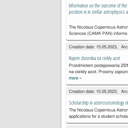
11/DAG/R/23)
Information on the outcome of the 
position in in stellar astrophysics
The Nicolaus Copernicus Astron
Sciences (CAMK PAN) informs 
Creation date: 15.05.2023, Arc
Najem zbiornika na ciekły azot
Przedmiotem postępowania
ZD
na ciekły azot
. Prosimy zapozn
more
»
Najem
zbiornika na
Creation date: 15.05.2023, Arc
ciekły azot
Scholarship in asteroseismology of
The Nicolaus Copernicus Astron
applications for a student schol