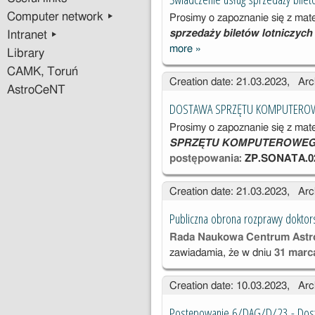
30/2023)
Computer network ▸
Prosimy o zapoznanie się z mat
sprzedaży biletów lotniczyc
Intranet ▸
more
»
Świadczenie
Library
usług
CAMK, Toruń
Creation date: 21.03.2023, Arc
sprzedaży
AstroCeNT
biletów
DOSTAWA SPRZĘTU KOMPUTER
lotniczych dla
Prosimy o zapoznanie się z mat
Centrum
SPRZĘTU KOMPUTEROWE
Astronomiczne
postępowania:
ZP.SONATA.02
go
Creation date: 21.03.2023, Arc
Publiczna obrona rozprawy doktor
Rada Naukowa Centrum Astr
zawiadamia, że w dniu
31 marca
Creation date: 10.03.2023, Arc
Postępowanie 6/DAG/D/23 - Dost