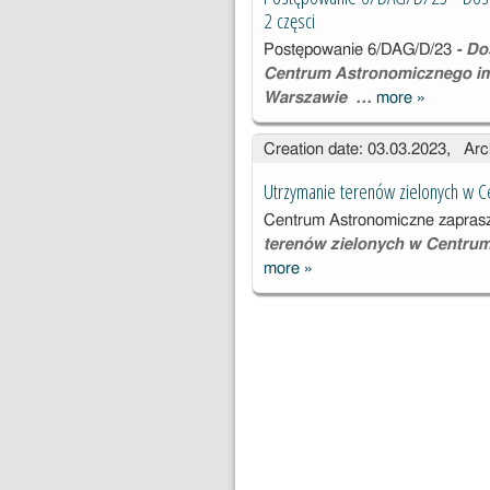
2 częsci
Postępowanie 6
/DAG/D/23
- Do
Centrum Astronomicznego im
Warszawie …
more
»
Postępow
6/DAG/D/2
Creation date: 03.03.2023, Arc
Dostawa
sprzętu
Utrzymanie terenów zielonych w 
komputer
Centrum Astronomiczne zaprasza
o z podzi
terenów zielonych w
Centrum
na 2 częsc
more
»
Utrzymanie
terenów
zielonych w
Centrum
Astronomiczny
m