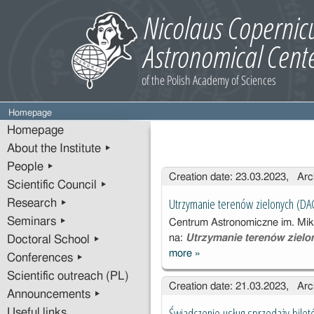
Homepage
Homepage
About the Institute ▸
People ▸
Entries
Creation date: 23.03.2023, Arc
Scientific Council ▸
Utrzymanie terenów zielonych (
Research ▸
Seminars ▸
Centrum Astronomiczne im. Miko
na:
Utrzymanie terenów ziel
Doctoral School ▸
more
»
Utrzymanie
Conferences ▸
terenów
Scientific outreach (PL)
Creation date: 21.03.2023, Arc
zielonych
Announcements ▸
(DAG-251-
Świadczenie usług sprzedaży bilet
Useful links