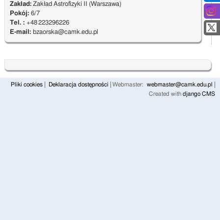
Zakład:
Zakład Astrofizyki II (Warszawa)
Pokój:
6/7
Tel. :
+48 223296226
E-mail:
bzaorska@camk.edu.pl
Pliki cookies
Deklaracja dostępności
Webmaster:
webmaster@camk.edu.pl
Created with
django CMS