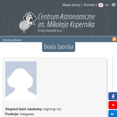
Mapa strony
Kontakt
pl
en
Strona główna
Beata Zaorska
Stopień/tytuł naukowy:
mgr/mgr inż.
Funkcje:
księgowa