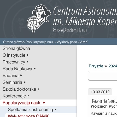
Strona główna
/
Popularyzacja nauki
/
Wykłady poza CAMK
Strona główna
O instytucie ▸
Pracownicy ▸
Przyszłe
★
2024
Rada Naukowa ▸
2012
Badania ▸
Seminaria ▸
Szkoła doktorska ▸
10.03.2012
Konferencje ▸
"Kawiarnia Nauk
Popularyzacja nauki ▸
Wojciech Pyc
Spotkania z astronomią ▸
Kawiarnia nauk
Wykłady poza CAMK