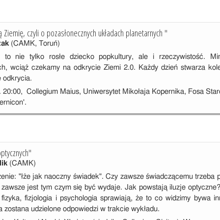
gą Ziemię, czyli o pozasłonecznych układach planetarnych "
zak
(CAMK, Toruń)
y to nie tylko rosłe dziecko popkultury, ale i rzeczywistość. 
h, wciąż czekamy na odkrycie Ziemi 2.0. Każdy dzień stwarza kole
 odkrycia.
. 20:00, Collegium Maius, Uniwersytet Mikołaja Kopernika, Fosa St
ernicon'.
optycznych"
lik
(CAMK)
zenie: "łże jak naoczny świadek". Czy zawsze świadczącemu trzeba p
e zawsze jest tym czym się być wydaje. Jak powstają iluzje optycz
fizyka, fizjologia i psychologia sprawiają, że to co widzimy bywa i
a zostana udzielone odpowiedzi w trakcie wykładu.