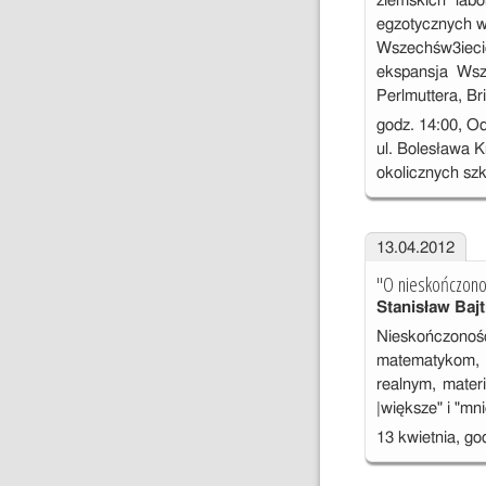
ziemskich lab
egzotycznych wł
Wszechśw3ieci
ekspansja Wsze
Perlmuttera, B
godz. 14:00, O
ul. Bolesława K
okolicznych szk
13.04.2012
"O nieskończono
Stanisław Bajt
Nieskończonoś
matematykom, 
realnym, mater
|większe" i "mni
13 kwietnia, go