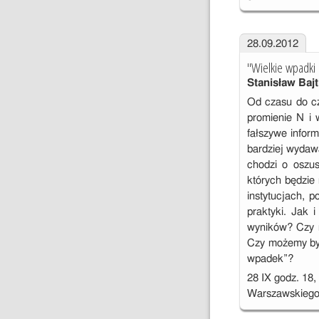
28.09.2012
"Wielkie wpadki 
Stanisław Bajt
Od czasu do cz
promienie N i w
fałszywe infor
bardziej wydaw
chodzi o oszus
których będzie
instytucjach, 
praktyki. Jak 
wyników? Czy m
Czy możemy być
wpadek”?
28 IX godz. 18
Warszawskiego