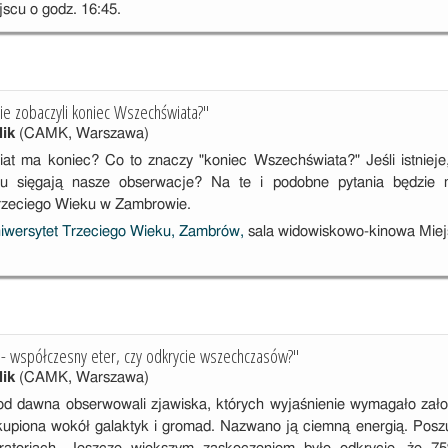
scu o godz. 16:45.
ie zobaczyli koniec Wszechświata?"
lik
(CAMK, Warszawa)
t ma koniec? Co to znaczy "koniec Wszechświata?" Jeśli istnieje
 sięgają nasze obserwacje? Na te i podobne pytania będzie m
rzeciego Wieku w Zambrowie.
iwersytet Trzeciego Wieku, Zambrów,
sala widowiskowo-kinowa Miejs
 - współczesny eter, czy odkrycie wszechczasów?"
lik
(CAMK, Warszawa)
d dawna obserwowali zjawiska, których wyjaśnienie wymagało zało
kupiona wokół galaktyk i gromad. Nazwano ją ciemną energią. Pos