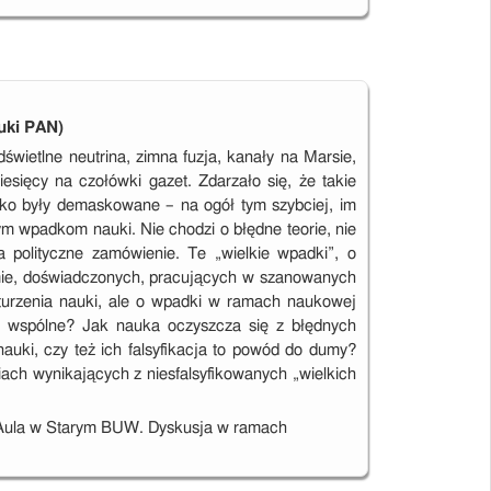
auki PAN)
ietlne neutrina, zimna fuzja, kanały na Marsie,
miesięcy na czołówki gazet. Zdarzało się, że takie
bko były demaskowane – na ogół tym szybciej, im
m wpadkom nauki. Nie chodzi o błędne teorie, nie
 polityczne zamówienie. Te „wielkie wpadki”, o
omie, doświadczonych, pracujących w szanowanych
turzenia nauki, ale o wpadki w ramach naukowej
hy wspólne? Jak nauka oczyszcza się z błędnych
uki, czy też ich falsyfikacja to powód do dumy?
ach wynikających z niesfalsyfikowanych „wielkich
a Aula w Starym BUW. Dyskusja w ramach