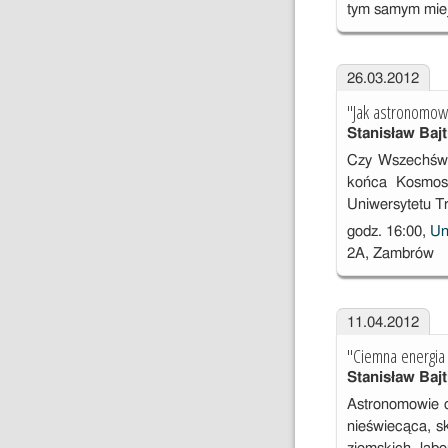
tym samym miej
26.03.2012
"Jak astronomow
Stanisław Bajt
Czy Wszechświa
końca Kosmosu
Uniwersytetu T
godz. 16:00,
Un
2A, Zambrów
11.04.2012
"Ciemna energia
Stanisław Bajt
Astronomowie o
nieświecąca, s