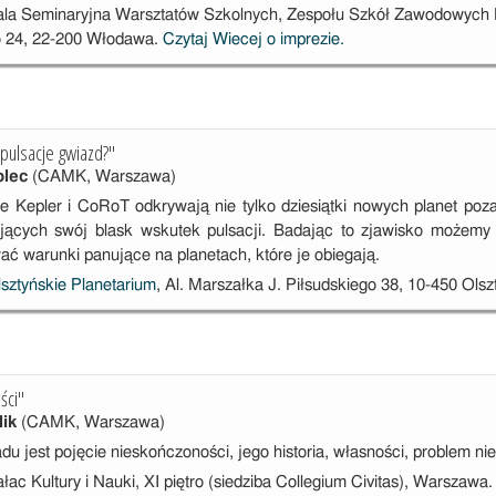
Sala Seminaryjna Warsztatów Szkolnych, Zespołu Szkół Zawodowych Nr
 24, 22-200 Włodawa.
Czytaj Wiecej o imprezie.
pulsacje gwiazd?"
lec
(CAMK, Warszawa)
e Kepler i CoRoT odkrywają nie tylko dziesiątki nowych planet po
jących swój blask wskutek pulsacji. Badając to zjawisko możemy 
ć warunki panujące na planetach, które je obiegają.
sztyńskie Planetarium
, Al. Marszałka J. Piłsudskiego 38, 10-450 Olsz
ści"
lik
(CAMK, Warszawa)
 jest pojęcie nieskończoności, jego historia, własności, problem nies
ałac Kultury i Nauki, XI piętro (siedziba Collegium Civitas), Warsza