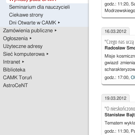
godz.: 11:20, 
Seminarium dla nauczycieli
Modrzewskiego
Ciekawe strony
Dni Otwarte w CAMK ▸
Zamówienia publiczne ▸
16.03.2012
Ogłoszenia ▸
"Czego nas uczą 
Użyteczne adresy
Radosław Smo
Sieć komputerowa ▸
Misje kosmiczn
Intranet ▸
gwiazd zmienia
scharakteryzowa
Biblioteka
CAMK Toruń
godz.: 17:00,
Ol
AstroCeNT
19.03.2012
"O nieskończono
Stanisław Bajt
Tematem wykładu
godz.: 11:30, P