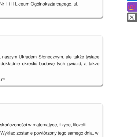
 1 i II Liceum Ogólnokształcącego, ul.
za naszym Układem Słonecznym, ale także tysiące
dokładnie określić budowę tych gwiazd, a także
tyn
kończoności w matematyce, fizyce, filozofii.
wa. Wykład zostanie powtórzony tego samego dnia, w