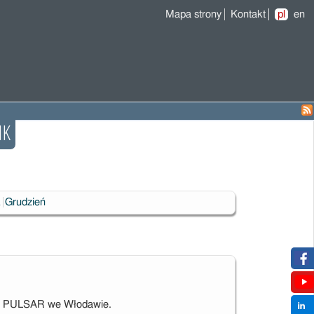
Mapa strony
Kontakt
pl
en
MK
k
Grudzień
ego PULSAR we Włodawie.