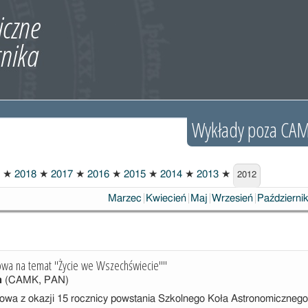
Wykłady poza CA
★
2018
★
2017
★
2016
★
2015
★
2014
★
2013
★
2012
Marzec
Kwiecień
Maj
Wrzesień
Październi
owa na temat "Życie we Wszechświecie""
h
(CAMK, PAN)
owa z okazji 15 rocznicy powstania Szkolnego Koła Astronomiczn