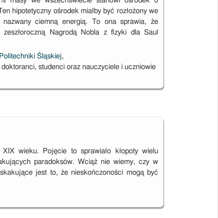
 75% masy we wszechświecie stanowi ośrodek o
 Ten hipotetyczny ośrodek miałby być rozłożony we
ł nazwany ciemną energią. To ona sprawia, że
j zeszłoroczną Nagrodą Nobla z fizyki dla Saul
Politechniki Śląskiej
,
doktoranci, studenci oraz nauczyciele i uczniowie
XIX wieku. Pojęcie to sprawiało kłopoty wielu
kakujących paradoksów. Wciąż nie wiemy, czy w
zaskakujące jest to, że nieskończoności mogą być