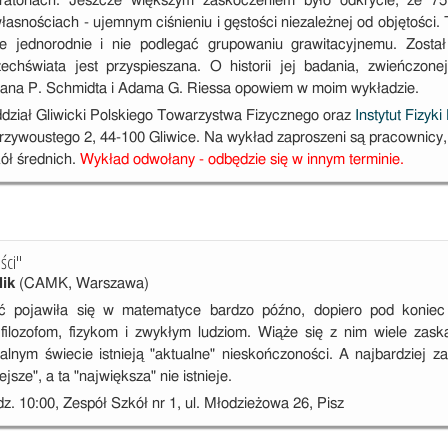
oratoriach. Jeszcze większym zaskoczeniem było odkrycie, że
asnościach - ujemnym ciśnieniu i gęstości niezależnej od objętości.
e jednorodnie i nie podlegać grupowaniu grawitacyjnemu. Zosta
chświata jest przyspieszana. O historii jej badania, zwieńczone
riana P. Schmidta i Adama G. Riessa opowiem w moim wykładzie.
ddział Gliwicki Polskiego Towarzystwa Fizycznego oraz
Instytut Fizyki 
rzywoustego 2, 44-100 Gliwice. Na wykład zaproszeni są pracownicy, 
ół średnich.
Wykład odwołany - odbędzie się w innym terminie.
ści"
lik
(CAMK, Warszawa)
ć pojawiła się w matematyce bardzo późno, dopiero pod koniec 
filozofom, fizykom i zwykłym ludziom. Wiąże się z nim wiele zas
ialnym świecie istnieją "aktualne" nieskończoności. A najbardziej 
ejsze", a ta "największa" nie istnieje.
dz. 10:00, Zespół Szkół nr 1, ul. Młodzieżowa 26, Pisz