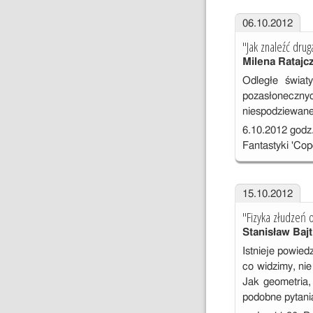
06.10.2012
"Jak znaleźć dru
Milena Ratajc
Odległe świat
pozasłonecznyc
niespodziewane
6.10.2012 godz
Fantastyki 'Cop
15.10.2012
"Fizyka złudzeń 
Stanisław Bajt
Istnieje powied
co widzimy, ni
Jak geometria, 
podobne pytani