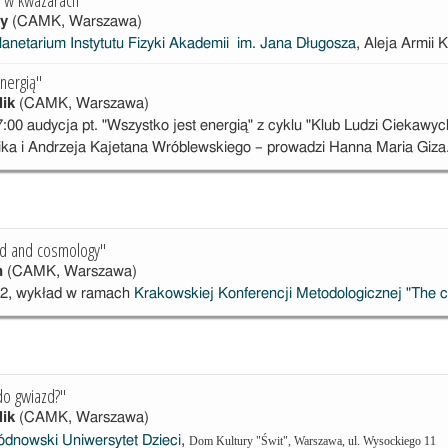
y
(CAMK, Warszawa)
lanetarium Instytutu Fizyki Akademii im. Jana Długosza
, Aleja Armii
nergią"
lik
(CAMK, Warszawa)
7:00
audycja pt.
"Wszystko jest energią" z cyklu
"Klub Ludzi Ciekawyc
ika i Andrzeja Kajetana Wróblewskiego
– prowadzi Hanna Maria Giza.
nd and cosmology"
n
(CAMK, Warszawa)
12, wykład w ramach
Krakowskiej Konferencji Metodologicznej "The c
 do gwiazd?"
lik
(CAMK, Warszawa)
ódnowski Uniwersytet Dzieci
,
Dom Kultury "Świt", Warszawa, ul. Wysockiego 11