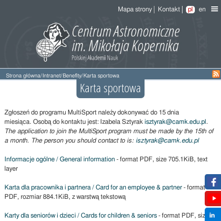
Mapa strony
Kontakt
pl
en
Strona główna
/
Intranet
/
Benefity
/
Karta sportowa
Karta sportowa
Zgłoszeń do programu MultiSport należy dokonywać do 15 dnia
miesiąca. Osobą do kontaktu jest: Izabela Sztyrak
isztyrak@camk.edu.pl
.
The application to join the MultiSport program must be made by the 15th of
a month. The person you should contact to is:
isztyrak@camk.edu.pl
Informacje ogólne / General information
- format PDF, size 705.1KiB, text
layer
Karta dla pracownika i partnera / Card for an employee & partner
- format
PDF, rozmiar 884.1KiB, z warstwą tekstową
Karty dla seniorów i dzieci / Cards for children & seniors
- format PDF, size