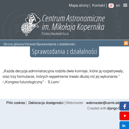
Mapa strony
Kontakt
pl
en
Strona główna
/
Intranet
/
Sprawozdania z działalności
Sprawozdania z działalności
„Każda decyzja administracyjna rodziła dwie komisje, które ją rozpatrywały,
oraz trzy formularze, których wypełnienie trwało dłużej niż jej wykonanie.”
/„Kongres futurologiczny” - S.Lem/
Pliki cookies
Deklaracja dostępności
Webmaster:
webmaster@camk.edu.pl
Created with
django CMS