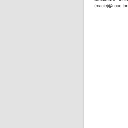
(maciej@ncac.toru