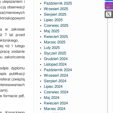
 ulepszaniem i
Październik 2025
kcją obserwacji
Wrzesień 2025
ii zaćmieniowych
Sierpień 2025
troskopowymi
Lipiec 2025
Czerwiec 2025
ra w zakresie
Maj 2025
iż 7 lat przed
Kwiecień 2025
oktorskiego.
Marzec 2025
j niż 1 lutego
Luty 2025
pracę zostanie
Styczeń 2025
inu zakończenia
Grudzień 2024
Listopad 2024
 odpis dyplomu
Październik 2024
pis publikacji
Wrzesień 2024
eferat (zwięzłą
Sierpień 2024
nteresowaniach
Lipiec 2024
jami).
Czerwiec 2024
w formacie pdf,
Maj 2024
Kwiecień 2024
Marzec 2024
ja Konackiego