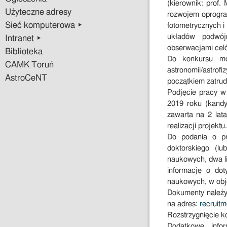
(kierownik: prof
Użyteczne adresy
rozwojem oprogram
Sieć komputerowa ▸
fotometrycznych i 
układów podwój
Intranet ▸
obserwacjami cel
Biblioteka
Do konkursu mo
CAMK Toruń
astronomii/astro
AstroCeNT
początkiem zatrud
Podjęcie pracy w
2019 roku (kandy
zawarta na 2 lata
realizacji projektu.
Do podania o pr
doktorskiego (lu
naukowych, dwa li
informację o dot
naukowych, w obję
Dokumenty należ
na adres:
recruit
Rozstrzygnięcie k
Dodatkowe info