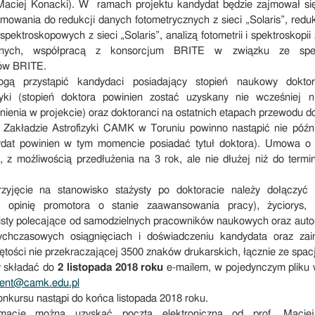
. Maciej Konacki). W ramach projektu kandydat będzie zajmował się
owania do redukcji danych fotometrycznych z sieci „Solaris”, redu
spektroskopowych z sieci „Solaris”, analizą fotometrii i spektroskop
nych, współpracą z konsorcjum BRITE w związku ze spek
ów BRITE.
gą przystąpić kandydaci posiadający stopień naukowy dokto
fizyki (stopień doktora powinien zostać uzyskany nie wcześniej n
nienia w projekcie) oraz doktoranci na ostatnich etapach przewodu d
 Zakładzie Astrofizyki CAMK w Toruniu powinno nastąpić nie późnie
dat powinien w tym momencie posiadać tytuł doktora). Umowa o 
, z możliwością przedłużenia na 3 rok, ale nie dłużej niż do term
zyjęcie na stanowisko stażysty po doktoracie należy dołączyć
b opinię promotora o stanie zaawansowania pracy), życiorys, s
sty polecające od samodzielnych pracowników naukowych oraz autor
ychczasowych osiągnięciach i doświadczeniu kandydata oraz zai
tości nie przekraczającej 3500 znaków drukarskich, łącznie ze spac
y składać do
2 listopada 2018 roku
e-mailem, w pojedynczym pliku 
ment@camk.edu.pl
onkursu nastąpi do końca listopada 2018 roku.
rmacje można uzyskać pocztą elektroniczną od prof. Macie