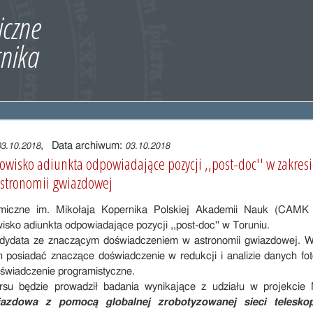
, Data archiwum:
03.10.2018
03.10.2018
owisko adiunkta odpowiadające pozycji ,,post-doc'' w zakres
astronomii gwiazdowej
miczne im. Mikołaja Kopernika Polskiej Akademii Nauk (CAMK
isko adiunkta odpowiadające pozycji ,,post-doc'' w Toruniu.
ydata ze znaczącym doświadczeniem w astronomii gwiazdowej. W
 posiadać znaczące doświadczenie w redukcji i analizie danych fo
świadczenie programistyczne.
rsu będzie prowadził badania wynikające z udziału w projekci
azdowa z pomocą globalnej zrobotyzowanej sieci teleskop