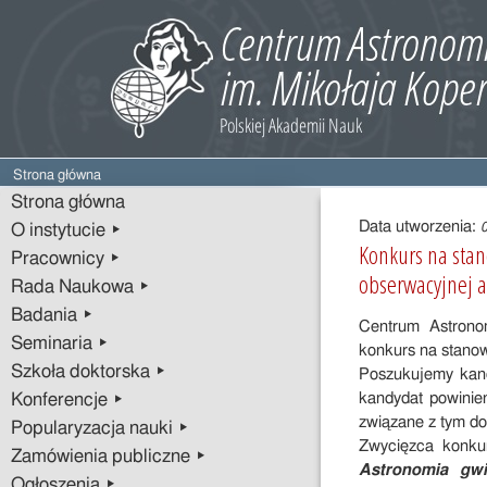
Strona główna
Treść
Strona główna
wpisu
Data utworzenia:
O instytucie ▸
Konkurs na stan
Pracownicy ▸
obserwacyjnej 
Rada Naukowa ▸
Badania ▸
Centrum Astrono
Seminaria ▸
konkurs na stanow
Szkoła doktorska ▸
Poszukujemy kand
kandydat powinien
Konferencje ▸
związane z tym do
Popularyzacja nauki ▸
Zwycięzca konku
Zamówienia publiczne ▸
Astronomia gwi
Ogłoszenia ▸