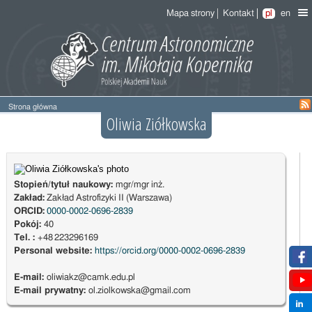
Mapa strony
Kontakt
pl
en
Strona główna
Oliwia Ziółkowska
Stopień/tytuł naukowy:
mgr/mgr inż.
Zakład:
Zakład Astrofizyki II (Warszawa)
ORCID:
0000-0002-0696-2839
Pokój:
40
Tel. :
+48 223296169
Personal website:
https://orcid.org/0000-0002-0696-2839
E-mail:
oliwiakz@camk.edu.pl
E-mail prywatny:
ol.ziolkowska@gmail.com