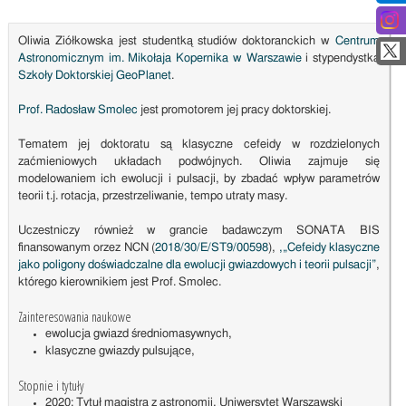
Oliwia Ziółkowska jest studentką studiów doktoranckich w
Centrum
Astronomicznym im. Mikołaja Kopernika w Warszawie
i stypendystką
Szkoły Doktorskiej GeoPlanet
.
Prof. Radosław Smolec
jest promotorem jej pracy doktorskiej.
Tematem jej doktoratu są klasyczne cefeidy w rozdzielonych
zaćmieniowych układach podwójnych. Oliwia zajmuje się
modelowaniem ich ewolucji i pulsacji, by zbadać wpływ parametrów
teorii t.j. rotacja, przestrzeliwanie, tempo utraty masy.
Uczestniczy również w grancie badawczym SONATA BIS
finansowanym orzez NCN (
2018/30/E/ST9/00598
),
,„Cefeidy klasyczne
jako poligony doświadczalne dla ewolucji gwiazdowych i teorii pulsacji”
,
którego kierownikiem jest Prof. Smolec.
Zainteresowania naukowe
ewolucja gwiazd średniomasywnych,
klasyczne gwiazdy pulsujące,
Stopnie i tytuły
2020: Tytuł magistra z astronomii, Uniwersytet Warszawski