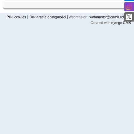
Pliki cookies
Deklaracja dostępności
Webmaster:
webmaster@camk.edu.pl
Created with
django CMS