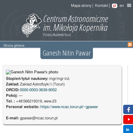
Mapa strony
Kontakt
pl
en
Strona główna
Ganesh Nitin Pawar
Stopień/tytuł naukowy:
mgr/mgr inż.
Zakład:
Zakład Astrofizyki I (Toruń)
ORCID:
0000-0003-3639-9052
Pokój:
—
Tel. :
+48 566219319, wew.23
Personal website:
https://www.ncac.torun.pl/~gpawar
E-mail:
gpawar@ncac.torun.pl