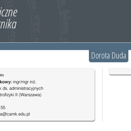
Dorota Duda
ukowy:
mgr/mgr inż.
k ds. administracyjnych
rofizyki II (Warszawa)
155
da@camk.edu.pl