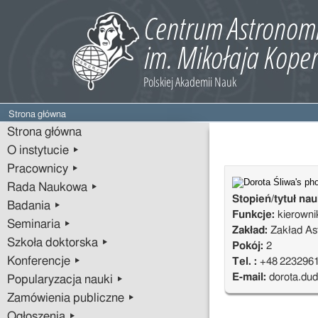
Strona główna
Strona główna
O instytucie ▸
Pracownicy ▸
Rada Naukowa ▸
Stopień/tytuł na
Badania ▸
Funkcje:
kierowni
Seminaria ▸
Zakład:
Zakład Ast
Szkoła doktorska ▸
Pokój:
2
Konferencje ▸
Tel. :
+48 223296
E-mail:
dorota.du
Popularyzacja nauki ▸
Zamówienia publiczne ▸
Ogłoszenia ▸