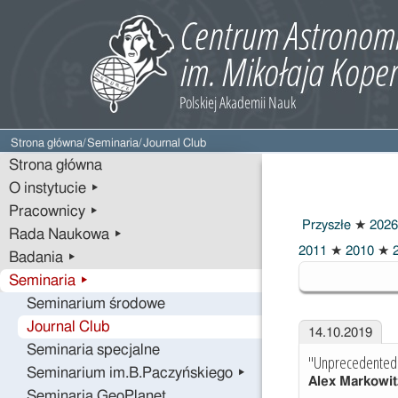
Strona główna
/
Seminaria
/
Journal Club
Strona główna
O instytucie ▸
Pracownicy ▸
Przyszłe
★
2026
Rada Naukowa ▸
2019
2011
★
2010
★
2
Badania ▸
Seminaria ▸
Seminarium środowe
Journal Club
14.10.2019
Seminaria specjalne
"Unprecedented N
Seminarium im.B.Paczyńskiego ▸
Alex Markowit
Seminaria GeoPlanet