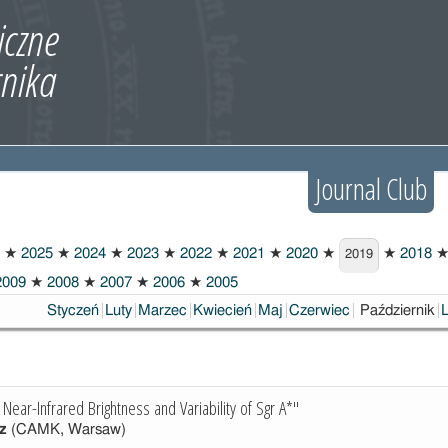
Journal Club
★
2025
★
2024
★
2023
★
2022
★
2021
★
2020
★
★
2018
2019
009
★
2008
★
2007
★
2006
★
2005
Wybrane
Styczeń
Luty
Marzec
Kwiecień
Maj
Czerwiec
Październik
ear-Infrared Brightness and Variability of Sgr A*"
z
(CAMK, Warsaw)