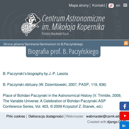
Mapa strony
Kontakt
pl
en
Strona główna
/
Seminaria
/
Seminarium im.B.Paczyńskiego
Biografia prof. B. Paczyńskiego
B. Paczynski's biography by J.-P. Lasota
B. Paczynski obituary (W. Dziembowski, 2007, PASP, 119, 836)
Place of Bohdan Paczynski in the Astronomical History (V. Trimble, 2009,
The Variable Universe: A Celebration of Bohdan Paczynski ASP
Conference Series, Vol. 403, © 2009 Krzysztof Z. Stanek, ed.)
Pliki cookies
Deklaracja dostępności
Webmaster:
webmaster@camk.edu.pl
Created with
django CMS