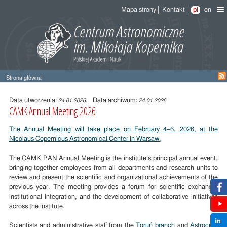
Mapa strony
Kontakt
pl
en
Strona główna
Treść
wpisu
Data utworzenia:
, Data archiwum:
24.01.2026
24.01.2026
CAMK Annual Meeting 2026
The Annual Meeting will take place on February 4–6, 2026, at the
Nicolaus Copernicus Astronomical Center in Warsaw.
The CAMK PAN Annual Meeting is the institute’s principal annual event,
bringing together employees from all departments and research units to
review and present the scientific and organizational achievements of the
previous year. The meeting provides a forum for scientific exchange,
institutional integration, and the development of collaborative initiatives
across the institute.
Scientists and administrative staff from the
Toruń branch
and
Astrocent